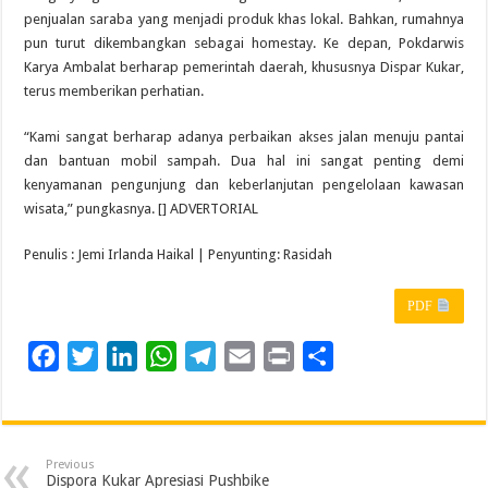
penjualan saraba yang menjadi produk khas lokal. Bahkan, rumahnya
pun turut dikembangkan sebagai homestay. Ke depan, Pokdarwis
Karya Ambalat berharap pemerintah daerah, khususnya Dispar Kukar,
terus memberikan perhatian.
“Kami sangat berharap adanya perbaikan akses jalan menuju pantai
dan bantuan mobil sampah. Dua hal ini sangat penting demi
kenyamanan pengunjung dan keberlanjutan pengelolaan kawasan
wisata,” pungkasnya. [] ADVERTORIAL
Penulis : Jemi Irlanda Haikal | Penyunting: Rasidah
PDF
F
T
L
W
T
E
P
S
a
w
i
h
e
m
r
h
c
i
n
a
l
a
i
a
e
t
k
t
e
i
n
r
Previous
b
t
e
s
g
l
t
e
Dispora Kukar Apresiasi Pushbike