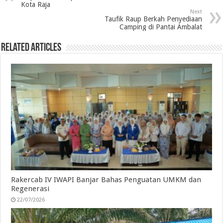
Kota Raja
o
e
d
A
r
Next
Taufik Raup Berkah Penyediaan
o
r
I
p
a
Camping di Pantai Ambalat
k
n
p
m
Related Articles
Rakercab IV IWAPI Banjar Bahas Penguatan UMKM dan
Regenerasi
22/07/2026