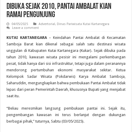
Dibuka Sejak 2010, Pantai Ambalat Kian
Ramai Pengunjung
04/05/2025
Advertorial
,
Dinas Pariwisata Kutai Kartanegara
Leave a comment
KUTAI KARTANEGARA
– Keindahan Pantai Ambalat di Kecamatan
Samboja Barat kian dikenal sebagai salah satu destinasi wisata
unggulan di Kabupaten Kutai Kartanegara (Kukar). Sejak dibuka pada
tahun 2010, kawasan wisata pesisir ini mengalami perkembangan
pesat, tidak hanya dari sisi infrastruktur, tetapi juga dalam peranannya
mendorong pertumbuhan ekonomi masyarakat sekitar. Ketua
Kelompok Sadar Wisata (Pokdarwis) Karya Ambalat Samboja,
Saharuddin, mengungkapkan bahwa pembukaan Pantai Ambalat tidak
lepas dari peran Pemerintah Daerah, khususnya Bupati yang menjabat
saat itu.
“Beliau meresmikan langsung pembukaan pantai ini. Sejak itu,
pengembangan kawasan ini terus berlanjut dengan dukungan
berbagai pihak,” tuturnya, Sabtu (03/05/2025).