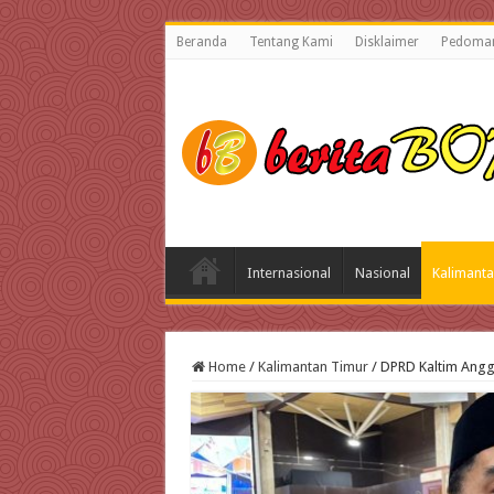
Beranda
Tentang Kami
Disklaimer
Pedoman
Internasional
Nasional
Kalimanta
Home
/
Kalimantan Timur
/
DPRD Kaltim Angga