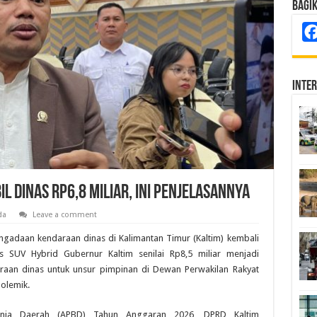
Bagi
Inte
 Dinas Rp6,8 Miliar, Ini Penjelasannya
da
Leave a comment
ngadaan kendaraan dinas di Kalimantan Timur (Kaltim) kembali
s SUV Hybrid Gubernur Kaltim senilai Rp8,5 miliar menjadi
araan dinas untuk unsur pimpinan di Dewan Perwakilan Rakyat
polemik.
nja Daerah (APBD) Tahun Anggaran 2026, DPRD Kaltim