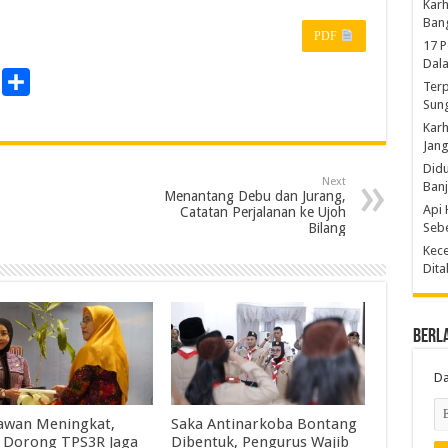
Karh
Ban
PDF
17 
Dal
P
S
Terp
Sun
r
h
Karh
a
Jang
n
r
Did
Next
Ban
e
Menantang Debu dan Jurang,
Api 
Catatan Perjalanan ke Ujoh
Sebe
Bilang
Kece
Dita
Berl
Da
awan Meningkat,
Saka Antinarkoba Bontang
 Dorong TPS3R Jaga
Dibentuk, Pengurus Wajib