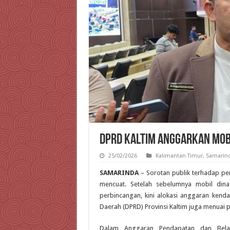
DPRD Kaltim Anggarkan Mobil
25/02/2026
Kalimantan Timur
,
Samarin
SAMARINDA
– Sorotan publik terhadap pe
mencuat. Setelah sebelumnya mobil dina
perbincangan, kini alokasi anggaran kend
Daerah (DPRD) Provinsi Kaltim juga menuai 
Dalam Anggaran Pendapatan dan Bela