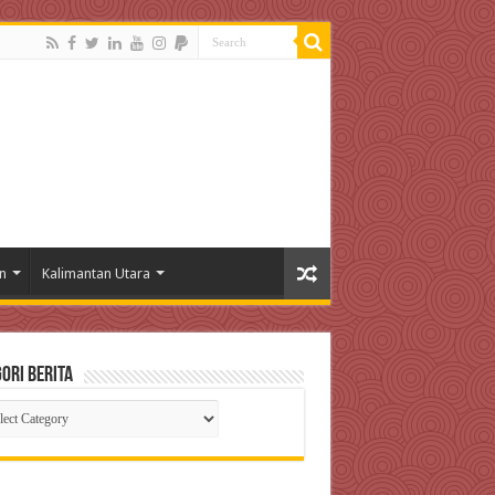
n
Kalimantan Utara
ori Berita
gori
ta