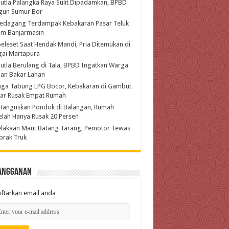
utla Palangka Raya Sulit Dipadamkan, BPBD
gun Sumur Bor
Pedagang Terdampak Kebakaran Pasar Teluk
am Banjarmasin
eleset Saat Hendak Mandi, Pria Ditemukan di
gai Martapura
utla Berulang di Tala, BPBD Ingatkan Warga
an Bakar Lahan
uga Tabung LPG Bocor, Kebakaran di Gambut
jar Rusak Empat Rumah
Hanguskan Pondok di Balangan, Rumah
lah Hanya Rusak 20 Persen
lakaan Maut Batang Tarang, Pemotor Tewas
brak Truk
angganan
ftarkan email anda