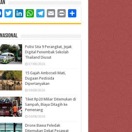
kan
Facebook
Twitter
LinkedIn
WhatsApp
Telegram
Email
Print
Share
rnasional
Polisi Sita 9 Perangkat, Jejak
Digital Penembak Sekolah
Thailand Diusut
07/08/2026
15 Gajah Amboseli Mati,
Dugaan Pestisida
Dipertanyakan
06/08/2026
Tiket Rp20 Miliar Ditemukan di
Sampah, Biaya Ditagih ke
Pemenang
06/08/2026
Drone Bawa Peledak
Ditemukan Dekat Pesawat