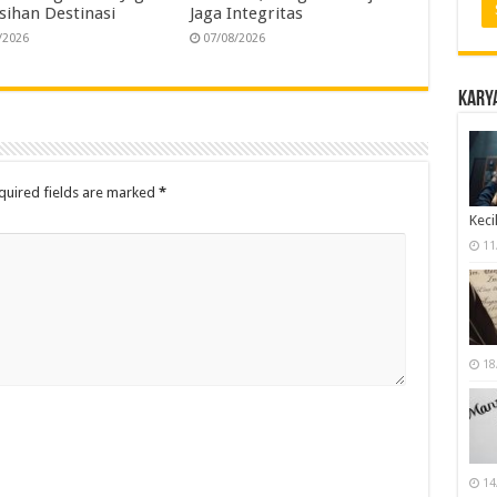
sihan Destinasi
Jaga Integritas
/2026
07/08/2026
Karya
quired fields are marked
*
Keci
11
18
14