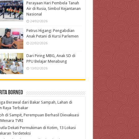
Perayaan Hari Pembela Tanah
Air di Rusia, Simbol Kejantanan
Nasional
24/02/2026
Petrus Higang: Pengabdian
Anak Petani di Kursi Parlemen
22/02/2026
Dari Piring MBG, Anak SD di
PPU Belajar Menabung
13/02/2026
rita Borneo
ga Berawal dari Bakar Sampah, Lahan di
n Raya Terbakar
h di Sampit, Perempuan Berhasil Dievakuasi
 Menara TVRI
utla Dekati Permukiman di Kotim, 13 Lokasi
karan Terdeteksi