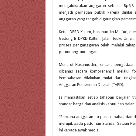
mengalokasikan anggaran sebesar Rp6,8 m
menjadi perhatian publik karena dinilai
anggaran yang tengah digaungkan pemerinta
Ketua DPRD Kaltim, Hasanuddin Mas’ud, membe
Gedung B DPRD Kaltim, Jalan Teuku Umar, 
proses penganggaran telah melalui taha
perundang-undangan.
Menurut Hasanuddin, rencana pengadaan k
dibahas secara komprehensif melalui f
Pembahasan dilakukan mulai dari tingk
Anggaran Pemerintah Daerah (TAPD).
Ia memastikan setiap tahapan berjalan 
standar harga dan analisis kebutuhan belanj
“Rencana anggaran itu pasti dibahas dan d
merujuk pada pedoman Standar Satuan Harga
ini kepada awak media.