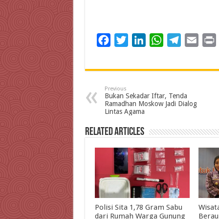
F
T
L
W
T
E
a
w
i
h
e
m
c
i
n
a
l
a
i
e
t
k
t
e
i
Previous
b
t
e
s
g
l
t
Bukan Sekadar Iftar, Tenda
Ramadhan Moskow Jadi Dialog
o
e
d
A
r
Lintas Agama
o
r
I
p
a
Related Articles
k
n
p
m
Polisi Sita 1,78 Gram Sabu
Wisat
dari Rumah Warga Gunung
Berau