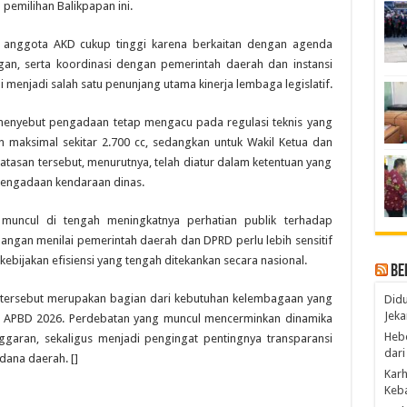
 pemilihan Balikpapan ini.
 anggota AKD cukup tinggi karena berkaitan dengan agenda
gan, serta koordinasi dengan pemerintah daerah dan instansi
lai menjadi salah satu penunjang utama kinerja lembaga legislatif.
 menyebut pengadaan tetap mengacu pada regulasi teknis yang
n maksimal sekitar 2.700 cc, sedangkan untuk Wakil Ketua dan
Batasan tersebut, menurutnya, telah diatur dalam ketentuan yang
pengadaan kendaraan dinas.
muncul di tengah meningkatnya perhatian publik terhadap
ngan menilai pemerintah daerah dan DPRD perlu lebih sensitif
ebijakan efisiensi yang tengah ditekankan secara nasional.
Be
an tersebut merupakan bagian dari kebutuhan kelembagaan yang
Didu
Jeka
am APBD 2026. Perdebatan yang muncul mencerminkan dinamika
Hebo
garan, sekaligus menjadi pengingat pentingnya transparansi
dari
dana daerah. []
Karh
Keba