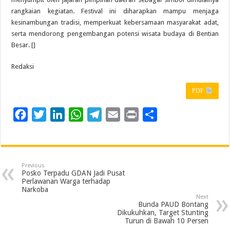
rangkaian kegiatan. Festival ini diharapkan mampu menjaga
kesinambungan tradisi, memperkuat kebersamaan masyarakat adat,
serta mendorong pengembangan potensi wisata budaya di Bentian
Besar. []
Redaksi
PDF
F
T
L
W
T
E
P
S
a
w
i
h
e
m
r
h
c
i
n
a
l
a
i
a
e
t
k
t
e
i
n
r
Previous
b
t
e
s
g
l
t
e
Posko Terpadu GDAN Jadi Pusat
Perlawanan Warga terhadap
o
e
d
A
r
Narkoba
Next
o
r
I
p
a
Bunda PAUD Bontang
Dikukuhkan, Target Stunting
k
n
p
m
Turun di Bawah 10 Persen