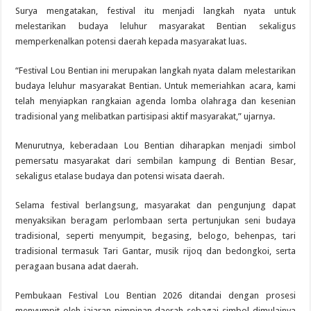
Surya mengatakan, festival itu menjadi langkah nyata untuk
melestarikan budaya leluhur masyarakat Bentian sekaligus
memperkenalkan potensi daerah kepada masyarakat luas.
“Festival Lou Bentian ini merupakan langkah nyata dalam melestarikan
budaya leluhur masyarakat Bentian. Untuk memeriahkan acara, kami
telah menyiapkan rangkaian agenda lomba olahraga dan kesenian
tradisional yang melibatkan partisipasi aktif masyarakat,” ujarnya.
Menurutnya, keberadaan Lou Bentian diharapkan menjadi simbol
pemersatu masyarakat dari sembilan kampung di Bentian Besar,
sekaligus etalase budaya dan potensi wisata daerah.
Selama festival berlangsung, masyarakat dan pengunjung dapat
menyaksikan beragam perlombaan serta pertunjukan seni budaya
tradisional, seperti menyumpit, begasing, belogo, behenpas, tari
tradisional termasuk Tari Gantar, musik rijoq dan bedongkoi, serta
peragaan busana adat daerah.
Pembukaan Festival Lou Bentian 2026 ditandai dengan prosesi
menyumpit oleh jajaran pimpinan daerah sebagai simbol dimulainya