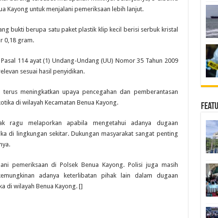
a Kayong untuk menjalani pemeriksaan lebih lanjut.
 bukti berupa satu paket plastik klip kecil berisi serbuk kristal
r 0,18 gram.
n Pasal 114 ayat (1) Undang-Undang (UU) Nomor 35 Tahun 2009
elevan sesuai hasil penyidikan.
 terus meningkatkan upaya pencegahan dan pemberantasan
otika di wilayah Kecamatan Benua Kayong.
Feat
ak ragu melaporkan apabila mengetahui adanya dugaan
a di lingkungan sekitar. Dukungan masyarakat sangat penting
nya.
lani pemeriksaan di Polsek Benua Kayong. Polisi juga masih
kemungkinan adanya keterlibatan pihak lain dalam dugaan
 di wilayah Benua Kayong. []