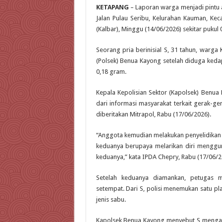
KETAPANG
– Laporan warga menjadi pintu 
Jalan Pulau Seribu, Kelurahan Kauman, Ke
(Kalbar), Minggu (14/06/2026) sekitar pukul
Seorang pria berinisial S, 31 tahun, warg
(Polsek) Benua Kayong setelah diduga kedap
0,18 gram.
Kepala Kepolisian Sektor (Kapolsek) Benu
dari informasi masyarakat terkait gerak-g
diberitakan Mitrapol, Rabu (17/06/2026).
“Anggota kemudian melakukan penyelidikan d
keduanya berupaya melarikan diri mengg
keduanya,” kata IPDA Chepry, Rabu (17/06/2
Setelah keduanya diamankan, petugas 
setempat. Dari S, polisi menemukan satu plas
jenis sabu.
Kapolsek Benua Kayong menyebut S mengaku