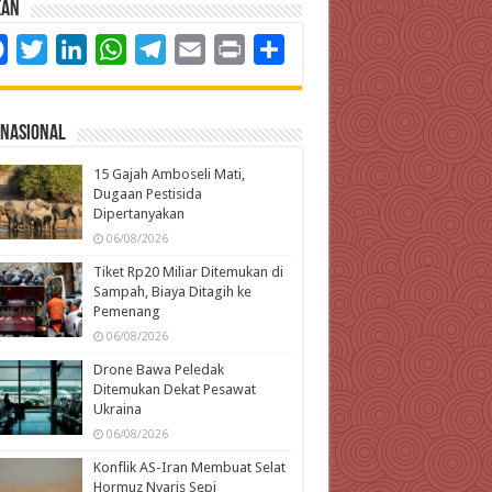
kan
Facebook
Twitter
LinkedIn
WhatsApp
Telegram
Email
Print
Share
rnasional
15 Gajah Amboseli Mati,
Dugaan Pestisida
Dipertanyakan
06/08/2026
Tiket Rp20 Miliar Ditemukan di
Sampah, Biaya Ditagih ke
Pemenang
06/08/2026
Drone Bawa Peledak
Ditemukan Dekat Pesawat
Ukraina
06/08/2026
Konflik AS-Iran Membuat Selat
Hormuz Nyaris Sepi