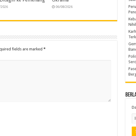
 Ditagih ke Pemenang
Ukraina
Peru
/2026
06/08/2026
Pen
Keba
Nihi
Kar
Ter
Gem
quired fields are marked
*
Ban
Poli
Ser
Pase
Berg
Berl
Da