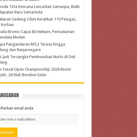
mda Tirta Kencana Luncurkan Samaqua, Bidik
dapatan Baru Samarinda
karan Gedung Cikini Kerahkan 110 Petugas,
l Korban
hutla Bromo Capai 80 Hektare, Pemadaman
kendala Medan
pa Pangandaran M5,3 Terasa hingga
dung dan Banjarnegara
si Jadi Tersangka Pembunuhan Nurlis di Deli
dang
r Futsal Open Championship 2026 Resmi
ulir, 28 Klub Berebut Gelar
angganan
ftarkan email anda