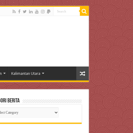
n
Kalimantan Utara
ori Berita
gori
ta