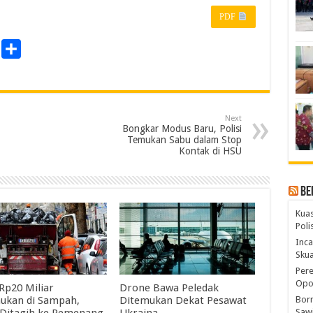
PDF
P
S
r
h
a
n
r
Next
e
Bongkar Modus Baru, Polisi
Temukan Sabu dalam Stop
Kontak di HSU
Be
Kuas
Pol
Inca
Skua
Pere
Opos
 Rp20 Miliar
Drone Bawa Peledak
Born
ukan di Sampah,
Ditemukan Dekat Pesawat
Sawi