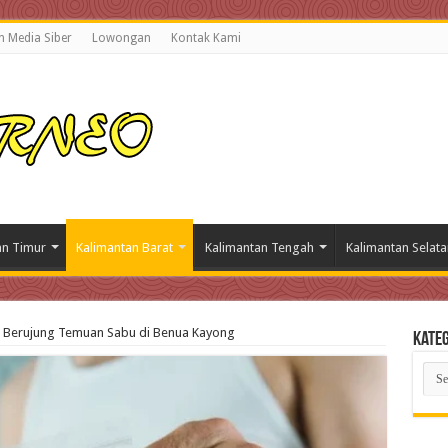
 Media Siber
Lowongan
Kontak Kami
an Timur
Kalimantan Barat
Kalimantan Tengah
Kalimantan Selata
 Berujung Temuan Sabu di Benua Kayong
Kateg
Kate
Beri