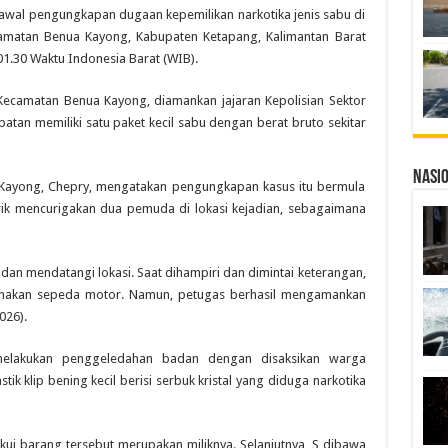
awal pengungkapan dugaan kepemilikan narkotika jenis sabu di
camatan Benua Kayong, Kabupaten Ketapang, Kalimantan Barat
 01.30 Waktu Indonesia Barat (WIB).
a Kecamatan Benua Kayong, diamankan jajaran Kepolisian Sektor
atan memiliki satu paket kecil sabu dengan berat bruto sekitar
Nasi
a Kayong, Chepry, mengatakan pengungkapan kasus itu bermula
erik mencurigakan dua pemuda di lokasi kejadian, sebagaimana
an mendatangi lokasi. Saat dihampiri dan dimintai keterangan,
unakan sepeda motor. Namun, petugas berhasil mengamankan
026).
melakukan penggeledahan badan dengan disaksikan warga
tik klip bening kecil berisi serbuk kristal yang diduga narkotika
i barang tersebut merupakan miliknya. Selanjutnya, S dibawa