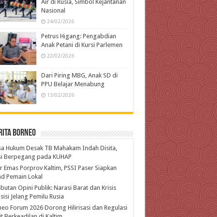
Air di Rusia, Simbol Kejantanan
Nasional
24/02/2026
Petrus Higang: Pengabdian
Anak Petani di Kursi Parlemen
22/02/2026
Dari Piring MBG, Anak SD di
PPU Belajar Menabung
13/02/2026
rita Borneo
a Hukum Desak TB Mahakam Indah Disita,
isi Berpegang pada KUHAP
r Emas Porprov Kaltim, PSSI Paser Siapkan
d Pemain Lokal
butan Opini Publik: Narasi Barat dan Krisis
isi Jelang Pemilu Rusia
eo Forum 2026 Dorong Hilirisasi dan Regulasi
t Berkeadilan di Kaltim