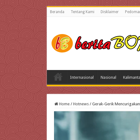
Beranda
Tentang Kami
Disklaimer
Pedoman
Internasional
Nasional
Kalimant
Home
/
Hotnews
/
Gerak-Gerik Mencurigakan