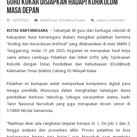
Guru Kukar Disiapkan Hadapi Kurikulum
Masa Depan
14/07/2025
Advertorial
,
Disdikbud Kukar
Leave a comment
KUTAI KARTANEGARA
– Sebanyak 40 guru dari berbagai sekolah di
Kabupaten Kutai Kartanegara (Kukar) mengikuti pelatihan bertema
“Koding dan Kecerdasan Artifisial” yang dilaksanakan di Aula SMKN 2
Tenggarong, mulai 13 Juli 2025. Kegiatan ini merupakan hasil kerja
sama antara Lembaga Pelatihan dan Diklat (LPD) Jully Tjindrawan
Robotik dengan Dinas Pendidikan dan Kebudayaan (Disdikbud)
Kalimantan Timur (Kaltim) Cabang III Wilayah Kukar.
Pelatihan ini bertujuan untuk memperkuat kompetensi digital para
tenaga pendidik, khususnya dalam menghadapi tantangan dunia
pendidikan berbasis teknologi. Sebagai narasumber utama, hadir
Tutor Nasional Nursobah yang juga merupakan dosen senior di
STIMIK Wicida Samarinda.
“Nantinya akan ada rangkaian lanjutan berupa In 1, On Job 2 dan 3,
hingga evaluasi dan presentasi akhir. Proses pelatihan ini bisa
berlangsung hingga tiga bulan,” ujar Nursobah saat membuka