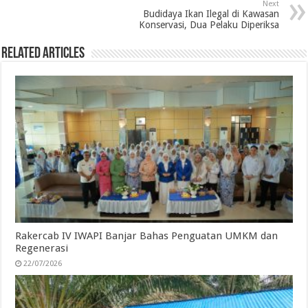
Next
o
r
I
p
a
Budidaya Ikan Ilegal di Kawasan
Konservasi, Dua Pelaku Diperiksa
k
n
p
m
Related Articles
Rakercab IV IWAPI Banjar Bahas Penguatan UMKM dan
Regenerasi
22/07/2026