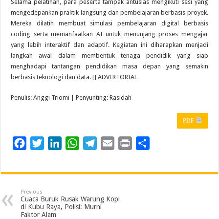
Selama pelatihan, para peserta tampak antusias mengikuti sesi yang
mengedepankan praktik langsung dan pembelajaran berbasis proyek.
Mereka dilatih membuat simulasi pembelajaran digital berbasis
coding serta memanfaatkan AI untuk menunjang proses mengajar
yang lebih interaktif dan adaptif. Kegiatan ini diharapkan menjadi
langkah awal dalam membentuk tenaga pendidik yang siap
menghadapi tantangan pendidikan masa depan yang semakin
berbasis teknologi dan data. [] ADVERTORIAL
Penulis: Anggi Triomi | Penyunting: Rasidah
PDF
F
T
L
W
T
E
P
S
a
w
i
h
e
m
r
h
c
i
n
a
l
a
i
a
e
t
k
t
e
i
n
r
Previous
b
t
e
s
g
l
t
e
Cuaca Buruk Rusak Warung Kopi
di Kubu Raya, Polisi: Murni
o
e
d
A
r
Faktor Alam