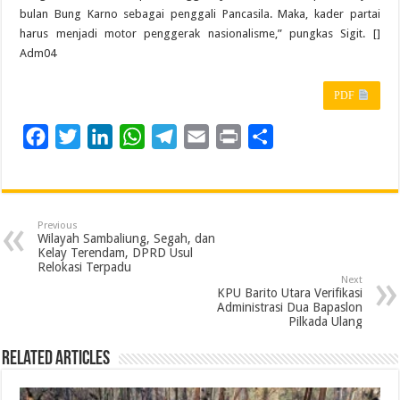
bulan Bung Karno sebagai penggali Pancasila. Maka, kader partai
harus menjadi motor penggerak nasionalisme,” pungkas Sigit. []
Adm04
PDF
F
T
L
W
T
E
P
S
a
w
i
h
e
m
r
h
c
i
n
a
l
a
i
a
e
t
k
t
e
i
n
r
Previous
b
t
e
s
g
l
t
e
Wilayah Sambaliung, Segah, dan
Kelay Terendam, DPRD Usul
o
e
d
A
r
Relokasi Terpadu
Next
o
r
I
p
a
KPU Barito Utara Verifikasi
Administrasi Dua Bapaslon
k
n
p
m
Pilkada Ulang
Related Articles