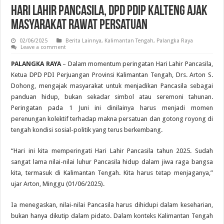
Hari Lahir Pancasila, DPD PDIP Kalteng Ajak
Masyarakat Rawat Persatuan
02/06/2025
Berita Lainnya
,
Kalimantan Tengah
,
Palangka Raya
Leave a comment
PALANGKA RAYA
– Dalam momentum peringatan Hari Lahir Pancasila,
Ketua DPD PDI Perjuangan Provinsi Kalimantan Tengah, Drs. Arton S.
Dohong, mengajak masyarakat untuk menjadikan Pancasila sebagai
panduan hidup, bukan sekadar simbol atau seremoni tahunan.
Peringatan pada 1 Juni ini dinilainya harus menjadi momen
perenungan kolektif terhadap makna persatuan dan gotong royong di
tengah kondisi sosial-politik yang terus berkembang.
“Hari ini kita memperingati Hari Lahir Pancasila tahun 2025. Sudah
sangat lama nilai-nilai luhur Pancasila hidup dalam jiwa raga bangsa
kita, termasuk di Kalimantan Tengah. Kita harus tetap menjaganya,”
ujar Arton, Minggu (01/06/2025).
Ia menegaskan, nilai-nilai Pancasila harus dihidupi dalam keseharian,
bukan hanya dikutip dalam pidato. Dalam konteks Kalimantan Tengah