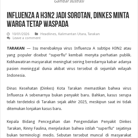
Gambar Ilustrasi
Influenza A H3N2 Jadi Sorotan, Dinkes Minta
Warga Tetap Waspada
10/01/2026
Headlines
,
Kalimantan Utara
,
Tarakan
Leave a comment
TARAKAN
— Isu merebaknya virus Influenza A subtipe H3N2 atau
yang populer disebut “superflu” kembali menyita perhatian publik.
Kekhawatiran masyarakat meningkat seiring beredarnya kabar adanya
pasien meninggal dunia akibat virus tersebut di sejumlah wilayah
Indonesia.
Dinas Kesehatan (Dinkes) Kota Tarakan memastikan bahwa virus
Influenza A sebenarnya bukan penyakit baru. Bahkan, kasus serupa
telah terdeteksi di Tarakan sejak akhir 2025, meskipun saat ini tidak
ditemukan lonjakan kasus baru.
Kepala Bidang Pencegahan dan Pengendalian Penyakit Dinkes
Tarakan, Rinny Faulina, menjelaskan bahwa istilah “superflu” sejatinya
bukan terminologi medis. Sebutan tersebut muncul di masyarakat