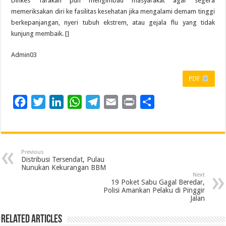
Dinkes Tarakan pun mengimbau masyarakat agar segera
memeriksakan diri ke fasilitas kesehatan jika mengalami demam tinggi
berkepanjangan, nyeri tubuh ekstrem, atau gejala flu yang tidak
kunjung membaik. []
Admin03
PDF
F
T
L
W
T
E
P
S
a
w
i
h
e
m
r
h
c
i
n
a
l
a
i
a
e
t
k
t
e
i
n
r
Previous
b
t
e
s
g
l
t
e
Distribusi Tersendat, Pulau
Nunukan Kekurangan BBM
o
e
d
A
r
Next
19 Poket Sabu Gagal Beredar,
o
r
I
p
a
Polisi Amankan Pelaku di Pinggir
Jalan
k
n
p
m
Related Articles