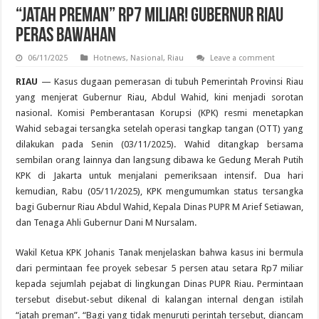
“Jatah Preman” Rp7 Miliar! Gubernur Riau
Peras Bawahan
06/11/2025
Hotnews
,
Nasional
,
Riau
Leave a comment
RIAU
— Kasus dugaan pemerasan di tubuh Pemerintah Provinsi Riau
yang menjerat Gubernur Riau, Abdul Wahid, kini menjadi sorotan
nasional. Komisi Pemberantasan Korupsi (KPK) resmi menetapkan
Wahid sebagai tersangka setelah operasi tangkap tangan (OTT) yang
dilakukan pada Senin (03/11/2025). Wahid ditangkap bersama
sembilan orang lainnya dan langsung dibawa ke Gedung Merah Putih
KPK di Jakarta untuk menjalani pemeriksaan intensif. Dua hari
kemudian, Rabu (05/11/2025), KPK mengumumkan status tersangka
bagi Gubernur Riau Abdul Wahid, Kepala Dinas PUPR M Arief Setiawan,
dan Tenaga Ahli Gubernur Dani M Nursalam.
Wakil Ketua KPK Johanis Tanak menjelaskan bahwa kasus ini bermula
dari permintaan fee proyek sebesar 5 persen atau setara Rp7 miliar
kepada sejumlah pejabat di lingkungan Dinas PUPR Riau. Permintaan
tersebut disebut-sebut dikenal di kalangan internal dengan istilah
“jatah preman”. “Bagi yang tidak menuruti perintah tersebut, diancam