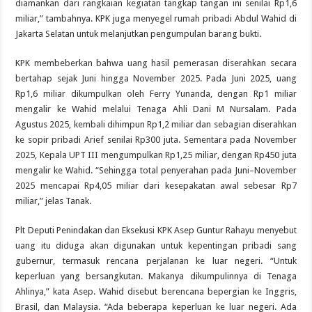
diamankan dari rangkaian kegiatan tangkap tangan ini senilai Rp1,6
miliar,” tambahnya. KPK juga menyegel rumah pribadi Abdul Wahid di
Jakarta Selatan untuk melanjutkan pengumpulan barang bukti.
KPK membeberkan bahwa uang hasil pemerasan diserahkan secara
bertahap sejak Juni hingga November 2025. Pada Juni 2025, uang
Rp1,6 miliar dikumpulkan oleh Ferry Yunanda, dengan Rp1 miliar
mengalir ke Wahid melalui Tenaga Ahli Dani M Nursalam. Pada
Agustus 2025, kembali dihimpun Rp1,2 miliar dan sebagian diserahkan
ke sopir pribadi Arief senilai Rp300 juta. Sementara pada November
2025, Kepala UPT III mengumpulkan Rp1,25 miliar, dengan Rp450 juta
mengalir ke Wahid. “Sehingga total penyerahan pada Juni–November
2025 mencapai Rp4,05 miliar dari kesepakatan awal sebesar Rp7
miliar,” jelas Tanak.
Plt Deputi Penindakan dan Eksekusi KPK Asep Guntur Rahayu menyebut
uang itu diduga akan digunakan untuk kepentingan pribadi sang
gubernur, termasuk rencana perjalanan ke luar negeri. “Untuk
keperluan yang bersangkutan. Makanya dikumpulinnya di Tenaga
Ahlinya,” kata Asep. Wahid disebut berencana bepergian ke Inggris,
Brasil, dan Malaysia. “Ada beberapa keperluan ke luar negeri. Ada