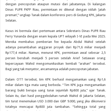
dengan pencopotan ataupun mutasi dari jabatannya. Di kalangan
Dinas PUPR PKPP Riau, permintaan ini dikenal dengan istilah ‘jatah
preman’,” ungkap Tanak dalam konferensi pers di Gedung KPK, Jakarta
Selatan.
Kasus ini bermula dari pertemuan antara Sekretaris Dinas PUPR Riau
Ferry Yunanda dengan enam kepala UPT wilayah I-VI pada Mei 2025.
Mereka membahas pemberian fee kepada Abdul Wahid setelah
adanya penambahan anggaran proyek dari Rp71,6 miliar menjadi
Rp177,4 miliar. Namun, menurut KPK, permintaan awal sebesar 2,5
persen berubah menjadi 5 persen setelah Arief Setiawan orang
kepercayaan Wahid mengomunikasikan kembali “arahan” tersebut.
Bagi yang tak menyetor, ancamannya adalah pencopotan jabatan.
Dalam OTT tersebut, tim KPK berhasil mengamankan uang Rp1,6
miliar dalam tiga mata uang berbeda. “Tim KPK juga mengamankan
barang bukti berupa uang tunai sejumlah Rp800 juta,” ujar Tanak.
Selain itu, dari hasil penggeledahan rumah Wahid di Jakarta Selatan,
tim turut menemukan USD 3.000 dan GBP 9.000, yang jika dikonversi
totalnya mencapai Rp800 juta tambahan. “Sehingga total yang