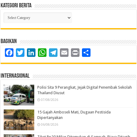
Kategori Berita
Kategori
Berita
Bagikan
Facebook
Twitter
LinkedIn
WhatsApp
Telegram
Email
Print
Share
Internasional
Polisi Sita 9 Perangkat, Jejak Digital Penembak Sekolah
Thailand Diusut
07/08/2026
15 Gajah Amboseli Mati, Dugaan Pestisida
Dipertanyakan
06/08/2026
Tiket Rp20 Miliar Ditemukan di Sampah, Biaya Ditagih