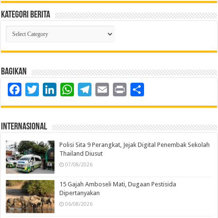
Kategori Berita
Kategori
Berita
Bagikan
Facebook
Twitter
LinkedIn
WhatsApp
Telegram
Email
Print
Share
Internasional
Polisi Sita 9 Perangkat, Jejak Digital Penembak Sekolah
Thailand Diusut
07/08/2026
15 Gajah Amboseli Mati, Dugaan Pestisida
Dipertanyakan
06/08/2026