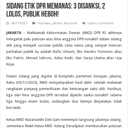
Sidang Etik DPR Memanas: 3 Disanksi, 2
Lolos, Publik Heboh!
06/11/2025
Hotnews
,
Jakarta
,
Nasional
Leave a comment
JAKARTA
– Mahkamah Kehormatan Dewan (MKD) DPR RI akhirnya
mengetuk palu putusan atas lima anggota DPR nonaktif dalam sidang
etik yang menjadi sorotan publik. Lima nama yang sempat mencuri
perhatian publik itu adalah Nafa Urbach, Eko Hendro Purnomo alias
Eko Patrio, Ahmad Sahroni, Adies Kadir, dan Surya Utama alias Uya
Kuya.
Dalam sidang yang digelar di kompleks parlemen Senayan, Jakarta,
Rabu (05/11/2025), MKD menyampaikan hasil akhir setelah melewati
rangkaian panjang pemeriksaan dan keterangan saksi ahli. Hasilnya,
tiga dari lima anggota DPR tersebut dijatuhi sanksi nonaktif selama
tiga hingga enam bulan, sedangkan dua lainnya dinyatakan tidak
bersalah.
Ketua MKD Nazaruddin Dek Gam memimpin langsung jalannya sidang,
sementara Wakil Ketua MKD Adang Daradjatun membacakan putusan