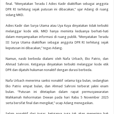
final. “Menyatakan Teradu I Adies Kadir diaktifkan sebagai anggota
DPR RI terhitung sejak putusan ini dibacakan,” ujar Adang di ruang
sidang MKD.
Adies Kadir dan Surya Utama atau Uya Kuya dinyatakan tidak terbukti
melanggar kode etik. MKD hanya meminta keduanya berhati-hati
dalam menyampaikan informasi di ruang publik. “Menyatakan Teradu
III Surya Utama diaktifkan sebagai anggota DPR RI terhitung sejak
keputusan ini dibacakan,” tegas Adang.
Namun, nasib berbeda dialami oleh Nafa Urbach, Eko Patrio, dan
Ahmad Sahroni. Ketiganya dinyatakan terbukti melanggar kode etik
DPR dan dijatuhi hukuman nonaktif dengan durasi berbeda.
Nafa Urbach menerima sanksi nonaktif selama tiga bulan, sedangkan
Eko Patrio empat bulan, dan Ahmad Sahroni terberat yakni enam
bulan. “Putusan ini ditetapkan dalam rapat permusyawaratan
Mahkamah Kehormatan Dewan pada hari Rabu 5 November 2025
serta bersifat final dan mengikat,” ucap Adang menegaskan.
Selain nonaktif dari tugas, ketiganya juga tak akan menerima hak