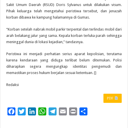
Sakit Umum Daerah (RSUD) Doris Sylvanus untuk dilakukan visum.
Pihak keluarga telah mengetahui peristiwa tersebut, dan jenazah
korban dibawa ke kampung halamannya di Gumas.
“Korban setelah nabrak mobil parkir terpental dan terlindas mobil dari
arah belakang jalur yang sama. Kepala korban terluka parah sehingga
meninggal dunia di lokasi kejadian,” tandasnya.
Peristiwa ini menjadi perhatian serius aparat kepolisian, terutama
karena kendaraan yang diduga terlibat belum ditemukan. Polisi
diharapkan segera mengungkap identitas pengemudi dan
memastikan proses hukum berjalan sesuai ketentuan. []
Redaksi
PDF
F
T
L
W
T
E
P
S
a
w
i
h
e
m
r
h
c
i
n
a
l
a
i
a