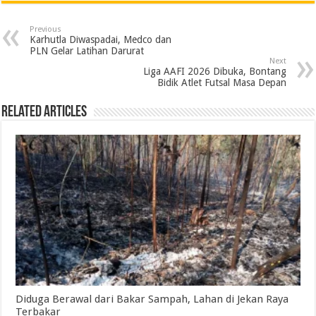
e
t
k
t
e
i
n
r
Previous
b
t
e
s
g
l
t
e
Karhutla Diwaspadai, Medco dan
PLN Gelar Latihan Darurat
o
e
d
A
r
Next
Liga AAFI 2026 Dibuka, Bontang
o
r
I
p
a
Bidik Atlet Futsal Masa Depan
k
n
p
m
Related Articles
Diduga Berawal dari Bakar Sampah, Lahan di Jekan Raya
Terbakar