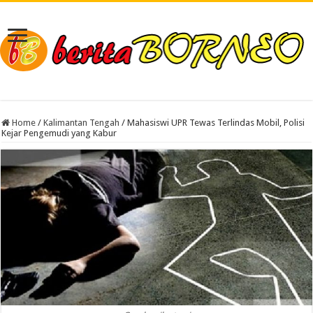
Home
/
Kalimantan Tengah
/
Mahasiswi UPR Tewas Terlindas Mobil, Polisi
Kejar Pengemudi yang Kabur