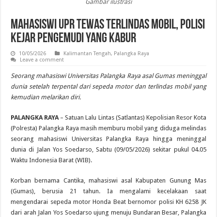
Gambar ilustrasi
Mahasiswi UPR Tewas Terlindas Mobil, Polisi
Kejar Pengemudi yang Kabur
10/05/2026
Kalimantan Tengah
,
Palangka Raya
Leave a comment
Seorang mahasiswi Universitas Palangka Raya asal Gumas meninggal
dunia setelah terpental dari sepeda motor dan terlindas mobil yang
kemudian melarikan diri.
PALANGKA RAYA
– Satuan Lalu Lintas (Satlantas) Kepolisian Resor Kota
(Polresta) Palangka Raya masih memburu mobil yang diduga melindas
seorang mahasiswi Universitas Palangka Raya hingga meninggal
dunia di Jalan Yos Soedarso, Sabtu (09/05/2026) sekitar pukul 04.05
Waktu Indonesia Barat (WIB).
Korban bernama Cantika, mahasiswi asal Kabupaten Gunung Mas
(Gumas), berusia 21 tahun. Ia mengalami kecelakaan saat
mengendarai sepeda motor Honda Beat bernomor polisi KH 6258 JK
dari arah Jalan Yos Soedarso ujung menuju Bundaran Besar, Palangka