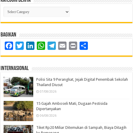
Kategori Berita
Kategori
Berita
Bagikan
Facebook
Twitter
LinkedIn
WhatsApp
Telegram
Email
Print
Share
Internasional
Polisi Sita 9 Perangkat, Jejak Digital Penembak Sekolah
Thailand Diusut
07/08/2026
15 Gajah Amboseli Mati, Dugaan Pestisida
Dipertanyakan
06/08/2026
Tiket Rp20 Miliar Ditemukan di Sampah, Biaya Ditagih
ke Pemenang