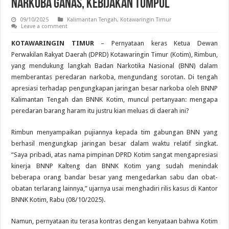
Narkoba Ganas, Kebijakan Tumpul
09/10/2025
Kalimantan Tengah
,
Kotawaringin Timur
Leave a comment
KOTAWARINGIN TIMUR
– Pernyataan keras Ketua Dewan
Perwakilan Rakyat Daerah (DPRD) Kotawaringin Timur (Kotim), Rimbun,
yang mendukung langkah Badan Narkotika Nasional (BNN) dalam
memberantas peredaran narkoba, mengundang sorotan. Di tengah
apresiasi terhadap pengungkapan jaringan besar narkoba oleh BNNP
Kalimantan Tengah dan BNNK Kotim, muncul pertanyaan: mengapa
peredaran barang haram itu justru kian meluas di daerah ini?
Rimbun menyampaikan pujiannya kepada tim gabungan BNN yang
berhasil mengungkap jaringan besar dalam waktu relatif singkat.
“Saya pribadi, atas nama pimpinan DPRD Kotim sangat mengapresiasi
kinerja BNNP Kalteng dan BNNK Kotim yang sudah menindak
beberapa orang bandar besar yang mengedarkan sabu dan obat-
obatan terlarang lainnya,” ujarnya usai menghadiri rilis kasus di Kantor
BNNK Kotim, Rabu (08/10/2025).
Namun, pernyataan itu terasa kontras dengan kenyataan bahwa Kotim