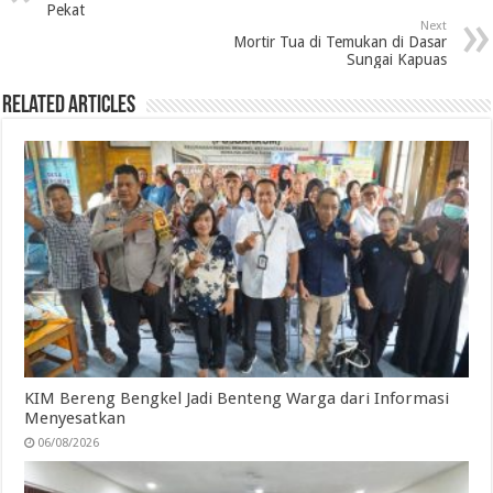
Pekat
o
e
d
A
r
Next
Mortir Tua di Temukan di Dasar
o
r
I
p
a
Sungai Kapuas
k
n
p
m
Related Articles
KIM Bereng Bengkel Jadi Benteng Warga dari Informasi
Menyesatkan
06/08/2026