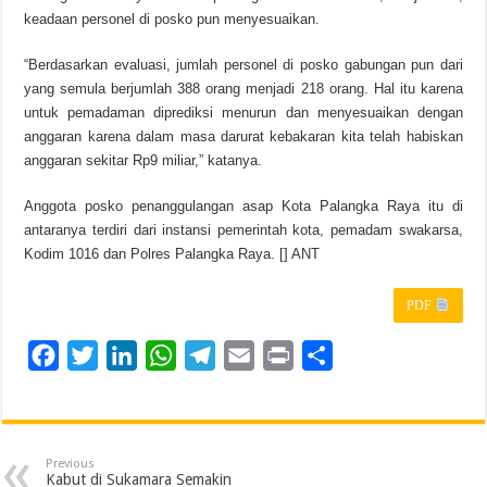
keadaan personel di posko pun menyesuaikan.
“Berdasarkan evaluasi, jumlah personel di posko gabungan pun dari
yang semula berjumlah 388 orang menjadi 218 orang. Hal itu karena
untuk pemadaman diprediksi menurun dan menyesuaikan dengan
anggaran karena dalam masa darurat kebakaran kita telah habiskan
anggaran sekitar Rp9 miliar,” katanya.
Anggota posko penanggulangan asap Kota Palangka Raya itu di
antaranya terdiri dari instansi pemerintah kota, pemadam swakarsa,
Kodim 1016 dan Polres Palangka Raya. [] ANT
PDF
F
T
L
W
T
E
P
S
a
w
i
h
e
m
r
h
c
i
n
a
l
a
i
a
e
t
k
t
e
i
n
r
Previous
b
t
e
s
g
l
t
e
Kabut di Sukamara Semakin