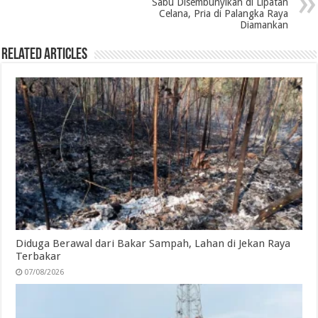
Sabu Disembunyikan di Lipatan
Celana, Pria di Palangka Raya
k
n
p
m
Diamankan
Related Articles
Diduga Berawal dari Bakar Sampah, Lahan di Jekan Raya
Terbakar
07/08/2026