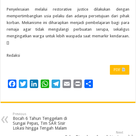
Penyelesaian melalui restorative justice dilakukan dengan
mempertimbangkan usia pelaku dan adanya persetujuan dari pihak
korban. Mekanisme ini diharapkan menjadi pembelajaran bagi para
remaja agar tidak mengulangi perbuatan serupa, sekaligus
mengingatkan warga untuk lebih waspada saat memarkir kendaraan.
[]
Redaksi
PDF
F
T
L
W
T
E
P
S
a
w
i
h
e
m
r
h
c
i
n
a
l
a
i
a
e
t
k
t
e
i
n
r
Previous
b
t
e
s
g
l
t
e
Bocah 6 Tahun Tenggelam di
Sungai Pepas, Tim SAR Sisir
o
e
d
A
r
Lokasi hingga Tengah Malam
Next
o
r
I
p
a