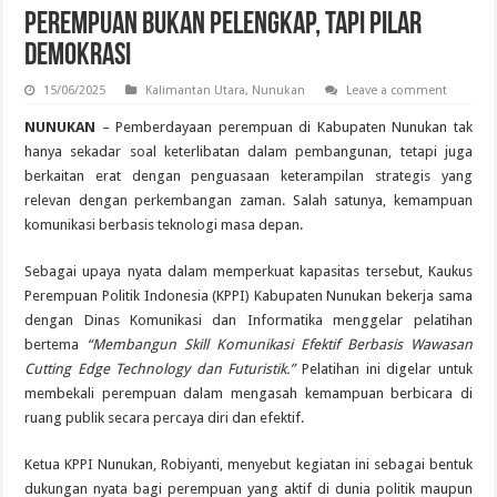
Perempuan Bukan Pelengkap, Tapi Pilar
Demokrasi
15/06/2025
Kalimantan Utara
,
Nunukan
Leave a comment
NUNUKAN
– Pemberdayaan perempuan di Kabupaten Nunukan tak
hanya sekadar soal keterlibatan dalam pembangunan, tetapi juga
berkaitan erat dengan penguasaan keterampilan strategis yang
relevan dengan perkembangan zaman. Salah satunya, kemampuan
komunikasi berbasis teknologi masa depan.
Sebagai upaya nyata dalam memperkuat kapasitas tersebut, Kaukus
Perempuan Politik Indonesia (KPPI) Kabupaten Nunukan bekerja sama
dengan Dinas Komunikasi dan Informatika menggelar pelatihan
bertema
“Membangun Skill Komunikasi Efektif Berbasis Wawasan
Cutting Edge Technology dan Futuristik.”
Pelatihan ini digelar untuk
membekali perempuan dalam mengasah kemampuan berbicara di
ruang publik secara percaya diri dan efektif.
Ketua KPPI Nunukan, Robiyanti, menyebut kegiatan ini sebagai bentuk
dukungan nyata bagi perempuan yang aktif di dunia politik maupun