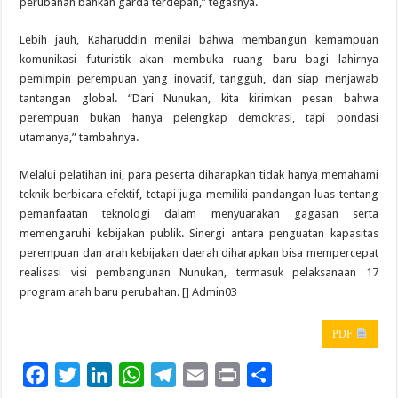
perubahan bahkan garda terdepan,” tegasnya.
Lebih jauh, Kaharuddin menilai bahwa membangun kemampuan
komunikasi futuristik akan membuka ruang baru bagi lahirnya
pemimpin perempuan yang inovatif, tangguh, dan siap menjawab
tantangan global. “Dari Nunukan, kita kirimkan pesan bahwa
perempuan bukan hanya pelengkap demokrasi, tapi pondasi
utamanya,” tambahnya.
Melalui pelatihan ini, para peserta diharapkan tidak hanya memahami
teknik berbicara efektif, tetapi juga memiliki pandangan luas tentang
pemanfaatan teknologi dalam menyuarakan gagasan serta
memengaruhi kebijakan publik. Sinergi antara penguatan kapasitas
perempuan dan arah kebijakan daerah diharapkan bisa mempercepat
realisasi visi pembangunan Nunukan, termasuk pelaksanaan 17
program arah baru perubahan. [] Admin03
PDF
F
T
L
W
T
E
P
S