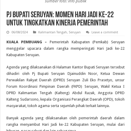
sumber foto: info publik
Pj Bupati Seruyan: Momen Hari Jadi ke-22
untuk Tingkatkan Kinerja Pemerintah
06/08/2024
Kalimantan Tengah
,
Seruyan
Leave a comment
KUALA PEMBUANG –
Pemerintah Kabupaten (Pemkab) Seruyan
menggelar upacara dalam rangka memperingati Hari Jadi ke-22
Kabupaten Seruyan.
Agenda yang dilaksanakan di Halaman Kantor Bupati Seruyan tersebut
dihadiri oleh Pj Bupati Seruyan Djainuddin Noor, Ketua Dewan
Perwakilan Rakyat Daerah (DPRD) Seruyan Zuli Eko Prasetyo, unsur
Forum Koordinasi Pimpinan Daerah (FKPD) Seruyan, Wakil Ketua I
DPRD Kalimantan Tengah (Kalteng) Abdul Razak, Anggota DPRD
Kalteng Sudarsono, kepala Organisasi Perangkat Daerah (OPD), tokoh
masyarakat, tokoh agama serta sejumlah pihak terkait lainnya.
Banyak agenda yang dilaksanakan oleh pemerintah daerah dalam
rangka menyambut Hari Jadi ke-22 Kabupaten Seruyan, mulai dari
hiburan, pasar rakyat dan lain sebagainya.