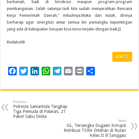
berbenah, baik di birokrasi maupun program-program
pembangunan. Salah satunya tadi kita sudah menyerahkan Rencana
Kerja Pemerintah Daerah,” imbuhnya.Maka dari itulah, dirinya
berharap agar sinergitas antar semua lini pemangku kepentingan
yang ada di Kabupaten Seruyan bisa terus terjalin dengan baik.[]
Redaksi08
PDF
F
T
L
W
T
E
P
S
a
w
i
h
e
m
r
h
c
i
n
a
l
a
i
a
e
t
k
t
e
i
n
r
Previous
b
t
e
s
g
l
t
e
Polresta Samarinda Tangkap
Tiga Pemuda di Palaran, 21
o
e
d
A
r
Paket Sabu Disita
Next
o
r
I
p
a
GL, Tersangka Dugaan Korupsi
Retribusi TERA Ditahan di Rutan
k
n
p
m
Kelas II B Sanggau