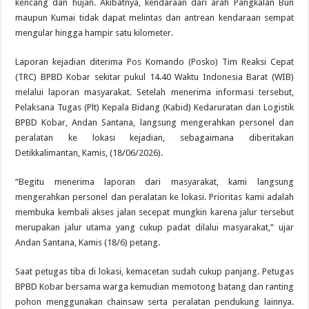
kencang dan hujan. Akibatnya, kendaraan dari arah Pangkalan Bun
maupun Kumai tidak dapat melintas dan antrean kendaraan sempat
mengular hingga hampir satu kilometer.
Laporan kejadian diterima Pos Komando (Posko) Tim Reaksi Cepat
(TRC) BPBD Kobar sekitar pukul 14.40 Waktu Indonesia Barat (WIB)
melalui laporan masyarakat. Setelah menerima informasi tersebut,
Pelaksana Tugas (Plt) Kepala Bidang (Kabid) Kedaruratan dan Logistik
BPBD Kobar, Andan Santana, langsung mengerahkan personel dan
peralatan ke lokasi kejadian, sebagaimana diberitakan
Detikkalimantan, Kamis, (18/06/2026).
“Begitu menerima laporan dari masyarakat, kami langsung
mengerahkan personel dan peralatan ke lokasi. Prioritas kami adalah
membuka kembali akses jalan secepat mungkin karena jalur tersebut
merupakan jalur utama yang cukup padat dilalui masyarakat,” ujar
Andan Santana, Kamis (18/6) petang.
Saat petugas tiba di lokasi, kemacetan sudah cukup panjang. Petugas
BPBD Kobar bersama warga kemudian memotong batang dan ranting
pohon menggunakan chainsaw serta peralatan pendukung lainnya.