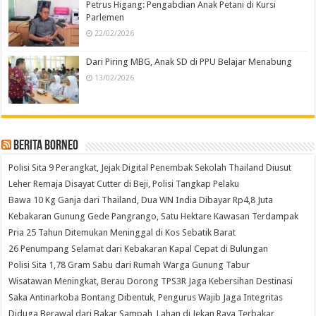
Petrus Higang: Pengabdian Anak Petani di Kursi
Parlemen
22/02/2026
Dari Piring MBG, Anak SD di PPU Belajar Menabung
13/02/2026
Berita Borneo
Polisi Sita 9 Perangkat, Jejak Digital Penembak Sekolah Thailand Diusut
Leher Remaja Disayat Cutter di Beji, Polisi Tangkap Pelaku
Bawa 10 Kg Ganja dari Thailand, Dua WN India Dibayar Rp4,8 Juta
Kebakaran Gunung Gede Pangrango, Satu Hektare Kawasan Terdampak
Pria 25 Tahun Ditemukan Meninggal di Kos Sebatik Barat
26 Penumpang Selamat dari Kebakaran Kapal Cepat di Bulungan
Polisi Sita 1,78 Gram Sabu dari Rumah Warga Gunung Tabur
Wisatawan Meningkat, Berau Dorong TPS3R Jaga Kebersihan Destinasi
Saka Antinarkoba Bontang Dibentuk, Pengurus Wajib Jaga Integritas
Diduga Berawal dari Bakar Sampah, Lahan di Jekan Raya Terbakar