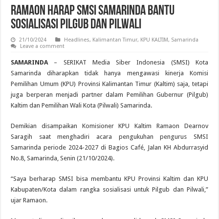
Ramaon Harap SMSI Samarinda Bantu
Sosialisasi Pilgub dan Pilwali
21/10/2024
Headlines
,
Kalimantan Timur
,
KPU KALTIM
,
Samarinda
Leave a comment
SAMARINDA
– SERIKAT Media Siber Indonesia (SMSI) Kota
Samarinda diharapkan tidak hanya mengawasi kinerja Komisi
Pemilihan Umum (KPU) Provinsi Kalimantan Timur (Kaltim) saja, tetapi
juga berperan menjadi partner dalam Pemilihan Gubernur (Pilgub)
Kaltim dan Pemilihan Wali Kota (Pilwali) Samarinda.
Demikian disampaikan Komisioner KPU Kaltim Ramaon Dearnov
Saragih saat menghadiri acara pengukuhan pengurus SMSI
Samarinda periode 2024-2027 di Bagios Café, Jalan KH Abdurrasyid
No.8, Samarinda, Senin (21/10/2024).
“Saya berharap SMSI bisa membantu KPU Provinsi Kaltim dan KPU
Kabupaten/Kota dalam rangka sosialisasi untuk Pilgub dan Pilwali,”
ujar Ramaon.