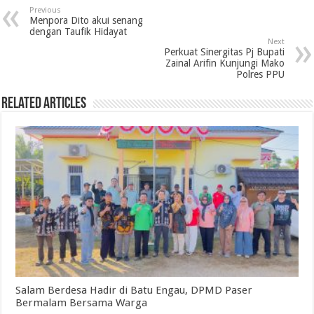
Previous
b
t
e
s
g
l
t
e
Menpora Dito akui senang
dengan Taufik Hidayat
o
e
d
A
r
Next
Perkuat Sinergitas Pj Bupati
o
r
I
p
a
Zainal Arifin Kunjungi Mako
Polres PPU
k
n
p
m
Related Articles
Salam Berdesa Hadir di Batu Engau, DPMD Paser
Bermalam Bersama Warga