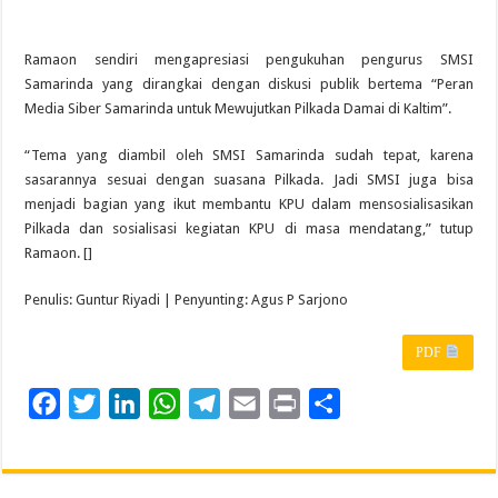
Ramaon sendiri mengapresiasi pengukuhan pengurus SMSI
Samarinda yang dirangkai dengan diskusi publik bertema “Peran
Media Siber Samarinda untuk Mewujutkan Pilkada Damai di Kaltim”.
“Tema yang diambil oleh SMSI Samarinda sudah tepat, karena
sasarannya sesuai dengan suasana Pilkada. Jadi SMSI juga bisa
menjadi bagian yang ikut membantu KPU dalam mensosialisasikan
Pilkada dan sosialisasi kegiatan KPU di masa mendatang,” tutup
Ramaon. []
Penulis: Guntur Riyadi | Penyunting: Agus P Sarjono
PDF
F
T
L
W
T
E
P
S
a
w
i
h
e
m
r
h
c
i
n
a
l
a
i
a
e
t
k
t
e
i
n
r