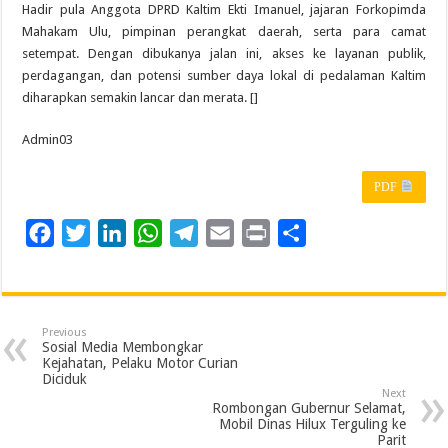
Hadir pula Anggota DPRD Kaltim Ekti Imanuel, jajaran Forkopimda
Mahakam Ulu, pimpinan perangkat daerah, serta para camat
setempat. Dengan dibukanya jalan ini, akses ke layanan publik,
perdagangan, dan potensi sumber daya lokal di pedalaman Kaltim
diharapkan semakin lancar dan merata. []
Admin03
PDF
F
T
L
W
T
E
P
S
a
w
i
h
e
m
r
h
c
i
n
a
l
a
i
a
e
t
k
t
e
i
n
r
Previous
b
t
e
s
g
l
t
e
Sosial Media Membongkar
Kejahatan, Pelaku Motor Curian
o
e
d
A
r
Diciduk
Next
o
r
I
p
a
Rombongan Gubernur Selamat,
Mobil Dinas Hilux Terguling ke
k
n
p
m
Parit