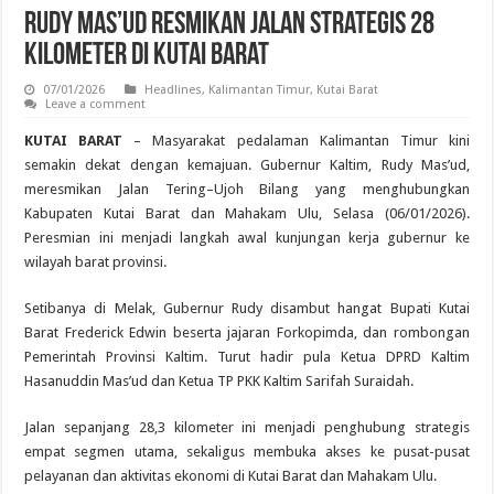
Rudy Mas’ud Resmikan Jalan Strategis 28
Kilometer di Kutai Barat
07/01/2026
Headlines
,
Kalimantan Timur
,
Kutai Barat
Leave a comment
KUTAI BARAT
– Masyarakat pedalaman Kalimantan Timur kini
semakin dekat dengan kemajuan. Gubernur Kaltim, Rudy Mas’ud,
meresmikan Jalan Tering–Ujoh Bilang yang menghubungkan
Kabupaten Kutai Barat dan Mahakam Ulu, Selasa (06/01/2026).
Peresmian ini menjadi langkah awal kunjungan kerja gubernur ke
wilayah barat provinsi.
Setibanya di Melak, Gubernur Rudy disambut hangat Bupati Kutai
Barat Frederick Edwin beserta jajaran Forkopimda, dan rombongan
Pemerintah Provinsi Kaltim. Turut hadir pula Ketua DPRD Kaltim
Hasanuddin Mas’ud dan Ketua TP PKK Kaltim Sarifah Suraidah.
Jalan sepanjang 28,3 kilometer ini menjadi penghubung strategis
empat segmen utama, sekaligus membuka akses ke pusat-pusat
pelayanan dan aktivitas ekonomi di Kutai Barat dan Mahakam Ulu.