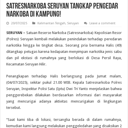
Satresnarkoba Seruyan Tangkap Pengedar
Narkoba di Kampung!
20/07/2025
Kalimantan Tengah
,
Seruyan
Leave a comment
SERUYAN –
Satuan Reserse Narkoba (Satresnarkoba) Kepolisian Resor
(Polres) Seruyan kembali melakukan penindakan terhadap peredaran
narkotika hingga ke tingkat desa. Seorang pria bernama Halis (49)
ditangkap petugas karena kedapatan menyimpan narkotika jenis sabu
dan pil ekstasi di rumahnya yang berlokasi di Desa Persil Raya,
Kecamatan Seruyan Hilir.
Penangkapan terhadap Halis berlangsung pada Jumat malam,
(04/07/2025), sekitar pukul 21.00 WIB. Kepala Satresnarkoba Polres
Seruyan, Inspektur Polisi Satu (Iptu) Dwi Tri Yanto menjelaskan bahwa
penggerebekan dilakukan berdasarkan informasi dari masyarakat
yang mencurigai adanya aktivitas mencurigakan di lingkungan
tersebut.
“Saat kami tiba di lokasi, tersangka berada di dalam rumahnya,
kemudian kami langsung melakukan penggeledahan yang disaksikan 2