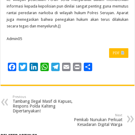
informasi kepada kepolisian pun dinilai sangat penting guna memutus
rantai peredaran narkoba di wilayah hukum Polres Seruyan. Aparat
juga menegaskan bahwa penegakan hukum akan terus dilakukan
secara tegas dan menyeluruh.[]
Admin05
PDF
F
T
L
W
T
E
P
S
a
w
i
h
e
m
r
h
c
i
n
a
l
a
i
a
e
t
k
t
e
i
n
r
Previous
b
t
e
s
g
l
t
e
Tambang Ilegal Masif di Kapuas,
Respons Polda Kalteng
o
e
d
A
r
Dipertanyakan!
Next
o
r
I
p
a
Pemkab Nunukan Perkuat
Kesadaran Digital Warga
k
n
p
m