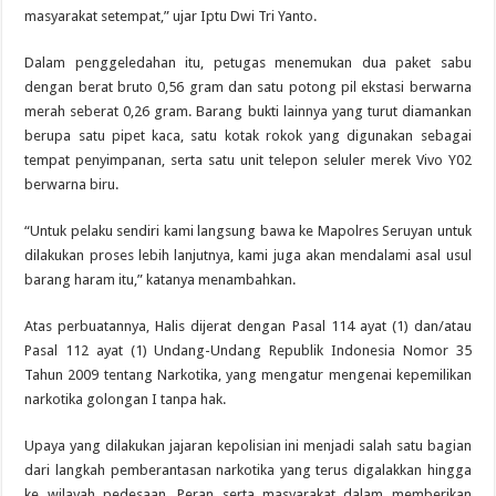
masyarakat setempat,” ujar Iptu Dwi Tri Yanto.
Dalam penggeledahan itu, petugas menemukan dua paket sabu
dengan berat bruto 0,56 gram dan satu potong pil ekstasi berwarna
merah seberat 0,26 gram. Barang bukti lainnya yang turut diamankan
berupa satu pipet kaca, satu kotak rokok yang digunakan sebagai
tempat penyimpanan, serta satu unit telepon seluler merek Vivo Y02
berwarna biru.
“Untuk pelaku sendiri kami langsung bawa ke Mapolres Seruyan untuk
dilakukan proses lebih lanjutnya, kami juga akan mendalami asal usul
barang haram itu,” katanya menambahkan.
Atas perbuatannya, Halis dijerat dengan Pasal 114 ayat (1) dan/atau
Pasal 112 ayat (1) Undang-Undang Republik Indonesia Nomor 35
Tahun 2009 tentang Narkotika, yang mengatur mengenai kepemilikan
narkotika golongan I tanpa hak.
Upaya yang dilakukan jajaran kepolisian ini menjadi salah satu bagian
dari langkah pemberantasan narkotika yang terus digalakkan hingga
ke wilayah pedesaan. Peran serta masyarakat dalam memberikan