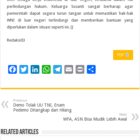
perlindungan hukum. Keluarga Susanti sangat berharap agar
pemerintah dapat segera turun tangan untuk memastikan hak-hak
WNI di luar negeri terlindungi dan memberikan bantuan yang
diperlukan dalam situasi seperti ini. []
Redaksi03
PDF
F
T
L
W
T
E
P
S
a
w
i
h
e
m
r
h
c
i
n
a
l
a
i
a
e
t
k
t
e
i
n
r
Previous
b
t
e
s
g
l
t
e
Demo Tolak UU TNI, Enam
Pedemo Ditangkap dan Hilang
o
e
d
A
r
Next
WFA, ASN Bisa Mudik Lebih Awal
o
r
I
p
a
k
n
p
m
Related Articles