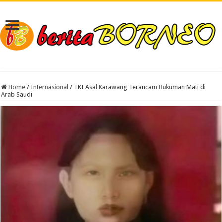
Home
/
Internasional
/
TKI Asal Karawang Terancam Hukuman Mati di
Arab Saudi