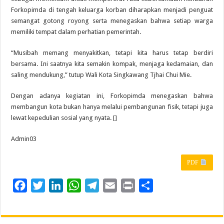
Forkopimda di tengah keluarga korban diharapkan menjadi penguat
semangat gotong royong serta menegaskan bahwa setiap warga
memiliki tempat dalam perhatian pemerintah.
“Musibah memang menyakitkan, tetapi kita harus tetap berdiri
bersama. Ini saatnya kita semakin kompak, menjaga kedamaian, dan
saling mendukung,” tutup Wali Kota Singkawang Tjhai Chui Mie.
Dengan adanya kegiatan ini, Forkopimda menegaskan bahwa
membangun kota bukan hanya melalui pembangunan fisik, tetapi juga
lewat kepedulian sosial yang nyata. []
Admin03
PDF
F
T
L
W
T
E
P
S
a
w
i
h
e
m
r
h
c
i
n
a
l
a
i
a