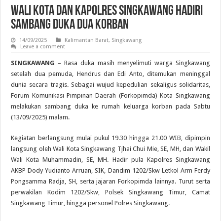
Wali Kota dan Kapolres Singkawang Hadiri
Sambang Duka Dua Korban
14/09/2025
Kalimantan Barat
,
Singkawang
Leave a comment
SINGKAWANG
– Rasa duka masih menyelimuti warga Singkawang
setelah dua pemuda, Hendrus dan Edi Anto, ditemukan meninggal
dunia secara tragis. Sebagai wujud kepedulian sekaligus solidaritas,
Forum Komunikasi Pimpinan Daerah (Forkopimda) Kota Singkawang
melakukan sambang duka ke rumah keluarga korban pada Sabtu
(13/09/2025) malam.
Kegiatan berlangsung mulai pukul 19.30 hingga 21.00 WIB, dipimpin
langsung oleh Wali Kota Singkawang Tjhai Chui Mie, SE, MH, dan Wakil
Wali Kota Muhammadin, SE, MH. Hadir pula Kapolres Singkawang
AKBP Dody Yudianto Arruan, SIK, Dandim 1202/Skw Letkol Arm Ferdy
Pongsamma Radja, SH, serta jajaran Forkopimda lainnya. Turut serta
perwakilan Kodim 1202/Skw, Polsek Singkawang Timur, Camat
Singkawang Timur, hingga personel Polres Singkawang.