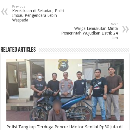
e
t
k
t
e
i
n
r
Previous
b
t
e
s
g
l
t
e
Kecelakaan di Sekadau, Polisi
Imbau Pengendara Lebih
o
e
d
A
r
Waspada
Next
o
r
I
p
a
Warga Lemukutan Minta
Pemerintah Wujudkan Listrik 24
k
n
p
m
Jam
Related Articles
Polisi Tangkap Terduga Pencuri Motor Senilai Rp30 Juta di