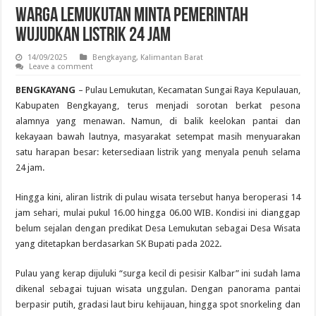
Warga Lemukutan Minta Pemerintah
Wujudkan Listrik 24 Jam
14/09/2025
Bengkayang
,
Kalimantan Barat
Leave a comment
BENGKAYANG
– Pulau Lemukutan, Kecamatan Sungai Raya Kepulauan,
Kabupaten Bengkayang, terus menjadi sorotan berkat pesona
alamnya yang menawan. Namun, di balik keelokan pantai dan
kekayaan bawah lautnya, masyarakat setempat masih menyuarakan
satu harapan besar: ketersediaan listrik yang menyala penuh selama
24 jam.
Hingga kini, aliran listrik di pulau wisata tersebut hanya beroperasi 14
jam sehari, mulai pukul 16.00 hingga 06.00 WIB. Kondisi ini dianggap
belum sejalan dengan predikat Desa Lemukutan sebagai Desa Wisata
yang ditetapkan berdasarkan SK Bupati pada 2022.
Pulau yang kerap dijuluki “surga kecil di pesisir Kalbar” ini sudah lama
dikenal sebagai tujuan wisata unggulan. Dengan panorama pantai
berpasir putih, gradasi laut biru kehijauan, hingga spot snorkeling dan