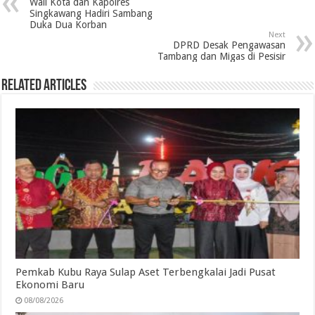
b
t
e
s
g
l
t
e
Wali Kota dan Kapolres
Singkawang Hadiri Sambang
o
e
d
A
r
Duka Dua Korban
Next
o
r
I
p
a
DPRD Desak Pengawasan
Tambang dan Migas di Pesisir
k
n
p
m
Related Articles
Pemkab Kubu Raya Sulap Aset Terbengkalai Jadi Pusat
Ekonomi Baru
08/08/2026