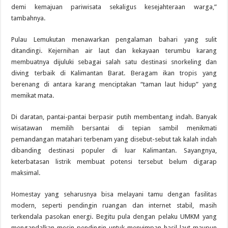
demi kemajuan pariwisata sekaligus kesejahteraan warga,”
tambahnya.
Pulau Lemukutan menawarkan pengalaman bahari yang sulit
ditandingi. Kejernihan air laut dan kekayaan terumbu karang
membuatnya dijuluki sebagai salah satu destinasi snorkeling dan
diving terbaik di Kalimantan Barat. Beragam ikan tropis yang
berenang di antara karang menciptakan “taman laut hidup” yang
memikat mata.
Di daratan, pantai-pantai berpasir putih membentang indah. Banyak
wisatawan memilih bersantai di tepian sambil menikmati
pemandangan matahari terbenam yang disebut-sebut tak kalah indah
dibanding destinasi populer di luar Kalimantan. Sayangnya,
keterbatasan listrik membuat potensi tersebut belum digarap
maksimal.
Homestay yang seharusnya bisa melayani tamu dengan fasilitas
modern, seperti pendingin ruangan dan internet stabil, masih
terkendala pasokan energi. Begitu pula dengan pelaku UMKM yang
mengandalkan mesin pendingin untuk menyimpan hasil laut maupun