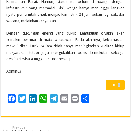
Kalimantan Barat. Namun, status itu belum diimbangi dengan
infrastruktur yang memadai. Kini, warga hanya menunggu langkah
nyata pemerintah untuk menjadikan listrik 24 jam bukan lagi sekadar
wacana, melainkan kenyataan.
Dengan dukungan energi yang cukup, Lemukutan diyakini akan
semakin bersinar di mata wisatawan. Pada akhirnya, keberhasilan
mewujudkan listrik 24 jam tidak hanya meningkatkan kualitas hidup
masyarakat, tetapi juga mengukuhkan posisi Lemukutan sebagai
destinasi wisata unggulan Indonesia. []
Admin03
PDF
F
T
L
W
T
E
P
S
a
w
i
h
e
m
r
h
c
i
n
a
l
a
i
a
e
t
k
t
e
i
n
r
Previous