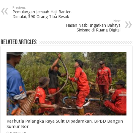
e
t
k
t
e
i
n
r
Previous
b
t
e
s
g
l
t
e
Pemulangan Jemaah Haji Banten
Dimulai, 390 Orang Tiba Besok
o
e
d
A
r
Next
Hasan Nasbi Ingatkan Bahaya
o
r
I
p
a
Sinisme di Ruang Digital
k
n
p
m
Related Articles
Karhutla Palangka Raya Sulit Dipadamkan, BPBD Bangun
Sumur Bor