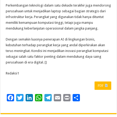
Perkembangan teknologi dalam satu dekade terakhir juga mendorong
perusahaan untuk menjadikan laptop sebagai bagian strategis dari
infrastruktur kerja. Perangkat yang digunakan tidak hanya dituntut
memiliki kemampuan komputasi tinggi, tetapi juga mampu
mendukung keberlanjutan operasional dalam jangka panjang.
Dengan semakin luasnya penerapan AI di lingkungan bisnis,
kebutuhan terhadap perangkat kerja yang andal diperkirakan akan
terus meningkat. Kondisi ini menjadikan inovasi perangkat komputasi
sebagai salah satu faktor penting dalam mendukung daya saing
perusahaan di era digital. []
Redaksi1
PDF
F
T
L
W
T
E
P
S
a
w
i
h
e
m
r
h
c
i
n
a
l
a
i
a