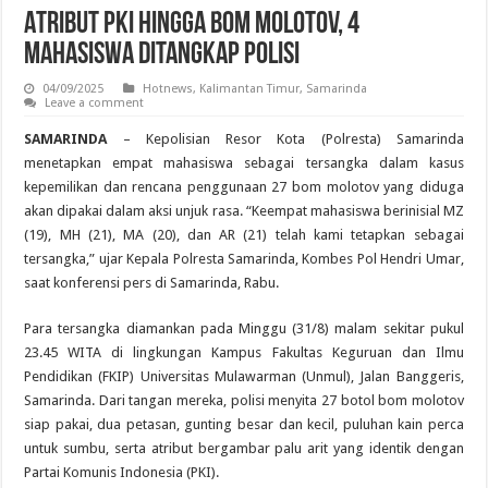
Atribut PKI hingga Bom Molotov, 4
Mahasiswa Ditangkap Polisi
04/09/2025
Hotnews
,
Kalimantan Timur
,
Samarinda
Leave a comment
SAMARINDA
– Kepolisian Resor Kota (Polresta) Samarinda
menetapkan empat mahasiswa sebagai tersangka dalam kasus
kepemilikan dan rencana penggunaan 27 bom molotov yang diduga
akan dipakai dalam aksi unjuk rasa. “Keempat mahasiswa berinisial MZ
(19), MH (21), MA (20), dan AR (21) telah kami tetapkan sebagai
tersangka,” ujar Kepala Polresta Samarinda, Kombes Pol Hendri Umar,
saat konferensi pers di Samarinda, Rabu.
Para tersangka diamankan pada Minggu (31/8) malam sekitar pukul
23.45 WITA di lingkungan Kampus Fakultas Keguruan dan Ilmu
Pendidikan (FKIP) Universitas Mulawarman (Unmul), Jalan Banggeris,
Samarinda. Dari tangan mereka, polisi menyita 27 botol bom molotov
siap pakai, dua petasan, gunting besar dan kecil, puluhan kain perca
untuk sumbu, serta atribut bergambar palu arit yang identik dengan
Partai Komunis Indonesia (PKI).