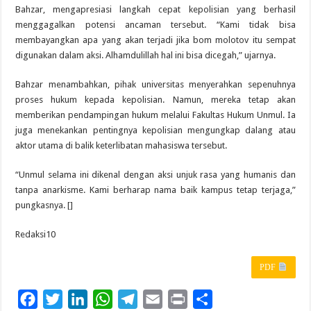
Bahzar, mengapresiasi langkah cepat kepolisian yang berhasil
menggagalkan potensi ancaman tersebut. “Kami tidak bisa
membayangkan apa yang akan terjadi jika bom molotov itu sempat
digunakan dalam aksi. Alhamdulillah hal ini bisa dicegah,” ujarnya.
Bahzar menambahkan, pihak universitas menyerahkan sepenuhnya
proses hukum kepada kepolisian. Namun, mereka tetap akan
memberikan pendampingan hukum melalui Fakultas Hukum Unmul. Ia
juga menekankan pentingnya kepolisian mengungkap dalang atau
aktor utama di balik keterlibatan mahasiswa tersebut.
“Unmul selama ini dikenal dengan aksi unjuk rasa yang humanis dan
tanpa anarkisme. Kami berharap nama baik kampus tetap terjaga,”
pungkasnya. []
Redaksi10
PDF
F
T
L
W
T
E
P
S