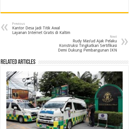
a
w
i
h
e
m
r
h
c
i
n
a
l
a
i
a
e
t
k
t
e
i
n
r
Previous
b
t
e
s
g
l
t
e
Kantor Desa Jadi Titik Awal
Layanan Internet Gratis di Kaltim
o
e
d
A
r
Next
Rudy Mas’ud Ajak Pelaku
o
r
I
p
a
Konstruksi Tingkatkan Sertifikasi
Demi Dukung Pembangunan IKN
k
n
p
m
Related Articles