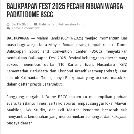
Balikpapan Fest 2025 Pecah! Ribuan Warga
Padati Dome BSCC
07/11/2025
Balikpapan
,
Kalimantan Timur
Leave a comment
BALIKPAPAN
— Malam Kamis (06/11/2025) menjadi momentum luar
biasa bagi warga Kota Minyak. Ribuan orang tumpah ruah di Dome
Balikpapan Sport and Convention Center (BSCC) menyaksikan
pembukaan Balikpapan Fest 2025, festival kebanggaan daerah yang
sukses menembus daftar 110 Karisma Event Nusantara (KEN)
Kementerian Pariwisata dan Ekonomi Kreatif (Kemenparekraf). Dari
seluruh Kalimantan Timur, hanya Balikpapan yang berhasil masuk ke
dalam daftar prestisius tersebut.
Panggung megah di Dome BSCC malam itu menampilkan paduan
suara, tari Barito Timur, serta kolaborasi empat sanggar lokal Mawar,
Mathilda, AW Studio, dan Leli Master. Penonton bersorak riuh
menyambut kemeriahan yang mencerminkan semangat dan kekayaan
budaya daerah.