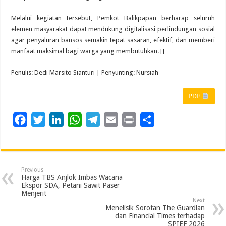
Melalui kegiatan tersebut, Pemkot Balikpapan berharap seluruh
elemen masyarakat dapat mendukung digitalisasi perlindungan sosial
agar penyaluran bansos semakin tepat sasaran, efektif, dan memberi
manfaat maksimal bagi warga yang membutuhkan. []
Penulis: Dedi Marsito Sianturi | Penyunting: Nursiah
PDF
F
T
L
W
T
E
P
S
a
w
i
h
e
m
r
h
c
i
n
a
l
a
i
a
e
t
k
t
e
i
n
r
Previous
b
t
e
s
g
l
t
e
Harga TBS Anjlok Imbas Wacana
Ekspor SDA, Petani Sawit Paser
o
e
d
A
r
Menjerit
Next
o
r
I
p
a
Menelisik Sorotan The Guardian
dan Financial Times terhadap
k
n
p
m
SPIEF 2026