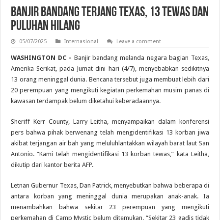
Banjir Bandang Terjang Texas, 13 Tewas dan
Puluhan Hilang
05/07/2025
Internasional
Leave a comment
WASHINGTON DC –
Banjir bandang melanda negara bagian Texas,
Amerika Serikat, pada Jumat dini hari (4/7), menyebabkan sedikitnya
13 orang meninggal dunia. Bencana tersebut juga membuat lebih dari
20 perempuan yang mengikuti kegiatan perkemahan musim panas di
kawasan terdampak belum diketahui keberadaannya.
Sheriff Kerr County, Larry Leitha, menyampaikan dalam konferensi
pers bahwa pihak berwenang telah mengidentifikasi 13 korban jiwa
akibat terjangan air bah yang meluluhlantakkan wilayah barat laut San
Antonio. “Kami telah mengidentifikasi 13 korban tewas,” kata Leitha,
dikutip dari kantor berita AFP.
Letnan Gubernur Texas, Dan Patrick, menyebutkan bahwa beberapa di
antara korban yang meninggal dunia merupakan anak-anak. Ia
menambahkan bahwa sekitar 23 perempuan yang mengikuti
perkemahan di Camp Mystic belum ditemukan. “Sekitar 23 gadis tidak