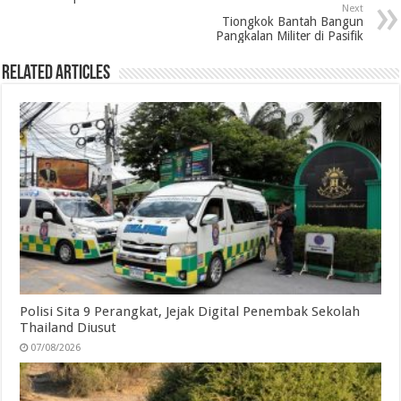
o
e
d
A
r
Next
Tiongkok Bantah Bangun
o
r
I
p
a
Pangkalan Militer di Pasifik
k
n
p
m
Related Articles
Polisi Sita 9 Perangkat, Jejak Digital Penembak Sekolah
Thailand Diusut
07/08/2026