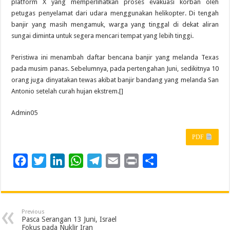
platform X yang memperlihatkan proses evakuasi korban oleh
petugas penyelamat dari udara menggunakan helikopter. Di tengah
banjir yang masih mengamuk, warga yang tinggal di dekat aliran
sungai diminta untuk segera mencari tempat yang lebih tinggi.
Peristiwa ini menambah daftar bencana banjir yang melanda Texas
pada musim panas. Sebelumnya, pada pertengahan Juni, sedikitnya 10
orang juga dinyatakan tewas akibat banjir bandang yang melanda San
Antonio setelah curah hujan ekstrem.[]
Admin05
PDF
F
T
L
W
T
E
P
S
a
w
i
h
e
m
r
h
c
i
n
a
l
a
i
a
e
t
k
t
e
i
n
r
Previous
b
t
e
s
g
l
t
e
Pasca Serangan 13 Juni, Israel
Fokus pada Nuklir Iran