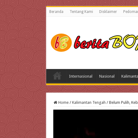
Beranda
Tentang Kami
Disklaimer
Pedoman
Internasional
Nasional
Kalimant
Home
/
Kalimantan Tengah
/
Belum Pulih, Ke