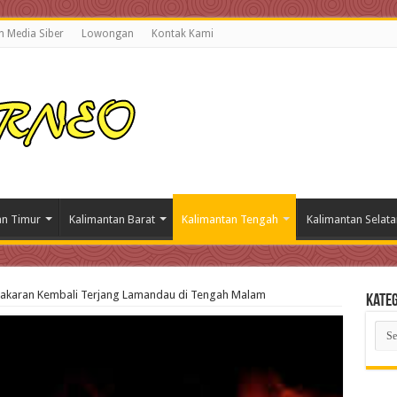
 Media Siber
Lowongan
Kontak Kami
an Timur
Kalimantan Barat
Kalimantan Tengah
Kalimantan Selata
bakaran Kembali Terjang Lamandau di Tengah Malam
Kateg
Kate
Beri