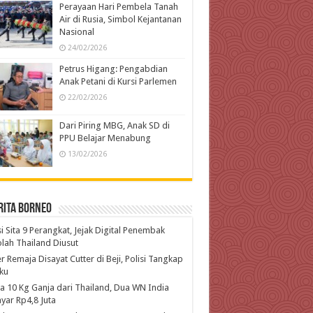
Perayaan Hari Pembela Tanah
Air di Rusia, Simbol Kejantanan
Nasional
24/02/2026
Petrus Higang: Pengabdian
Anak Petani di Kursi Parlemen
22/02/2026
Dari Piring MBG, Anak SD di
PPU Belajar Menabung
13/02/2026
rita Borneo
si Sita 9 Perangkat, Jejak Digital Penembak
lah Thailand Diusut
r Remaja Disayat Cutter di Beji, Polisi Tangkap
ku
 10 Kg Ganja dari Thailand, Dua WN India
yar Rp4,8 Juta