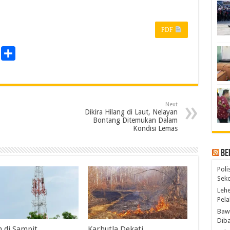
PDF
P
S
r
h
a
n
r
Next
e
Dikira Hilang di Laut, Nelayan
Bontang Ditemukan Dalam
Kondisi Lemas
Be
Poli
Seko
Lehe
Pela
Bawa
Diba
 di Sampit,
Karhutla Dekati