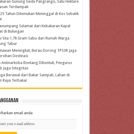
akaran Gunung Gede Pangrango, Satu Hektare
asan Terdampak
 25 Tahun Ditemukan Meninggal di Kos Sebatik
t
enumpang Selamat dari Kebakaran Kapal
t di Bulungan
si Sita 1,78 Gram Sabu dari Rumah Warga
ung Tabur
atawan Meningkat, Berau Dorong TPS3R Jaga
rsihan Destinasi
 Antinarkoba Bontang Dibentuk, Pengurus
b Jaga Integritas
ga Berawal dari Bakar Sampah, Lahan di
n Raya Terbakar
angganan
ftarkan email anda