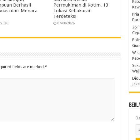
Keb
puan Berhasil
Permukiman di Kotim, 13
Kaw
kuasi dari Menara
Lokasi Kebakaran
Pria
Terdeteksi
Bara
/2026
07/08/2026
26 P
Cepa
Poli
Gun
Wis
Kebe
Saka
quired fields are marked
*
Waji
Didu
Jeka
Berl
Da