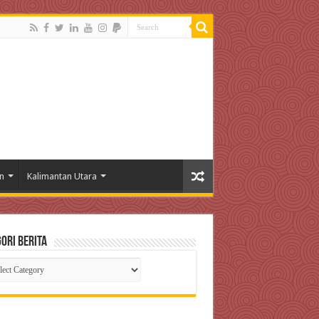
n
Kalimantan Utara
ori Berita
gori
ta