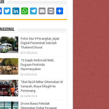
kan
Facebook
Twitter
LinkedIn
WhatsApp
Telegram
Email
Print
Share
rnasional
Polisi Sita 9 Perangkat, Jejak
Digital Penembak Sekolah
Thailand Diusut
07/08/2026
15 Gajah Amboseli Mati,
Dugaan Pestisida
Dipertanyakan
06/08/2026
Tiket Rp20 Miliar Ditemukan di
Sampah, Biaya Ditagih ke
Pemenang
06/08/2026
Drone Bawa Peledak
Ditemukan Dekat Pesawat