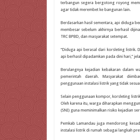
terbangun segera bergotong royong mem
agar tidak merembet ke bangunan lain.
Berdasarkan hasil sementara, api diduga ber
membesar sebelum akhirnya berhasil dijin
TRC BPBD, dan masyarakat setempat.
“Diduga api berasal dari korsleting listr
api berhasil dipadamkan pada dini hari,” jela
Berulangnya kejadian kebakaran dalam wak
pemerintah daerah. Masyarakat diimb
penggunaan instalasi listrik yang tidak sesua
Selain penggunaan kompor, korsleting listr
Oleh karena itu, warga diharapkan mengguna
(SNI) guna meminimalkan risiko kejadian ser
Pemkab Lamandau juga mendorong kesadar
instalasi listrik di rumah sebagai langkah pre