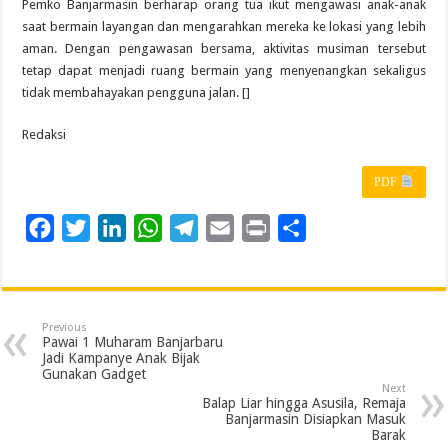
Pemko Banjarmasin berharap orang tua ikut mengawasi anak-anak
saat bermain layangan dan mengarahkan mereka ke lokasi yang lebih
aman. Dengan pengawasan bersama, aktivitas musiman tersebut
tetap dapat menjadi ruang bermain yang menyenangkan sekaligus
tidak membahayakan pengguna jalan. []
Redaksi
PDF
F
T
L
W
T
E
P
S
a
w
i
h
e
m
r
h
c
i
n
a
l
a
i
a
e
t
k
t
e
i
n
r
Previous
b
t
e
s
g
l
t
e
Pawai 1 Muharam Banjarbaru
Jadi Kampanye Anak Bijak
o
e
d
A
r
Gunakan Gadget
Next
o
r
I
p
a
Balap Liar hingga Asusila, Remaja
Banjarmasin Disiapkan Masuk
k
n
p
m
Barak