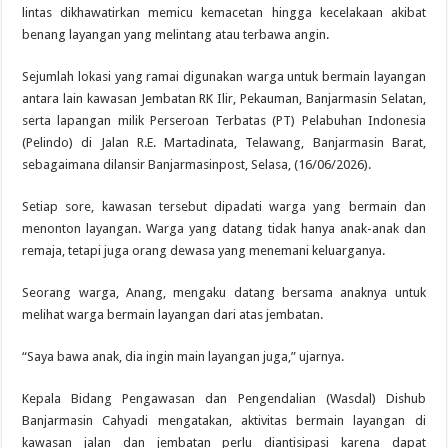
lintas dikhawatirkan memicu kemacetan hingga kecelakaan akibat
benang layangan yang melintang atau terbawa angin.
Sejumlah lokasi yang ramai digunakan warga untuk bermain layangan
antara lain kawasan Jembatan RK Ilir, Pekauman, Banjarmasin Selatan,
serta lapangan milik Perseroan Terbatas (PT) Pelabuhan Indonesia
(Pelindo) di Jalan R.E. Martadinata, Telawang, Banjarmasin Barat,
sebagaimana dilansir Banjarmasinpost, Selasa, (16/06/2026).
Setiap sore, kawasan tersebut dipadati warga yang bermain dan
menonton layangan. Warga yang datang tidak hanya anak-anak dan
remaja, tetapi juga orang dewasa yang menemani keluarganya.
Seorang warga, Anang, mengaku datang bersama anaknya untuk
melihat warga bermain layangan dari atas jembatan.
“Saya bawa anak, dia ingin main layangan juga,” ujarnya.
Kepala Bidang Pengawasan dan Pengendalian (Wasdal) Dishub
Banjarmasin Cahyadi mengatakan, aktivitas bermain layangan di
kawasan jalan dan jembatan perlu diantisipasi karena dapat