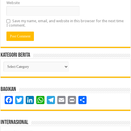
Website
Save my name, email, and website in this browser for the next time
I comment.
Kategori Berita
Kategori
Berita
Bagikan
Facebook
Twitter
LinkedIn
WhatsApp
Telegram
Email
Print
Share
Internasional