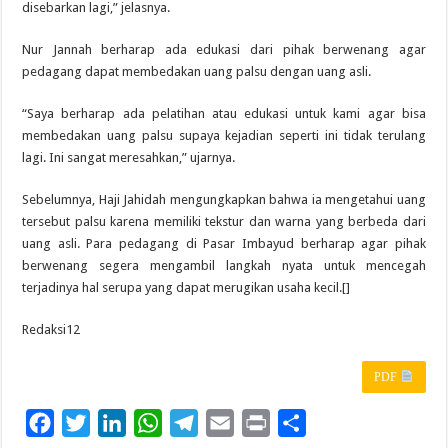
disebarkan lagi,” jelasnya.
Nur Jannah berharap ada edukasi dari pihak berwenang agar
pedagang dapat membedakan uang palsu dengan uang asli.
“Saya berharap ada pelatihan atau edukasi untuk kami agar bisa
membedakan uang palsu supaya kejadian seperti ini tidak terulang
lagi. Ini sangat meresahkan,” ujarnya.
Sebelumnya, Haji Jahidah mengungkapkan bahwa ia mengetahui uang
tersebut palsu karena memiliki tekstur dan warna yang berbeda dari
uang asli. Para pedagang di Pasar Imbayud berharap agar pihak
berwenang segera mengambil langkah nyata untuk mencegah
terjadinya hal serupa yang dapat merugikan usaha kecil.[]
Redaksi12
PDF
F
T
L
W
T
E
P
S