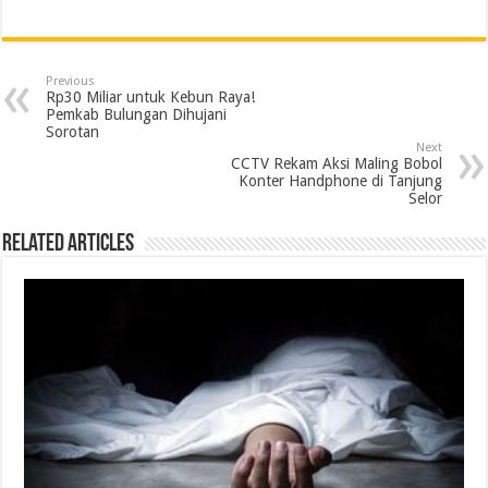
a
w
i
h
e
m
r
h
c
i
n
a
l
a
i
a
e
t
k
t
e
i
n
r
Previous
b
t
e
s
g
l
t
e
Rp30 Miliar untuk Kebun Raya!
Pemkab Bulungan Dihujani
o
e
d
A
r
Sorotan
Next
o
r
I
p
a
CCTV Rekam Aksi Maling Bobol
Konter Handphone di Tanjung
k
n
p
m
Selor
Related Articles