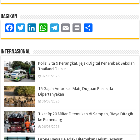
Bagikan
Facebook
Twitter
LinkedIn
WhatsApp
Telegram
Email
Print
Share
Internasional
Polisi Sita 9 Perangkat, Jejak Digital Penembak Sekolah
Thailand Diusut
07/08/2026
15 Gajah Amboseli Mati, Dugaan Pestisida
Dipertanyakan
06/08/2026
Tiket Rp20 Miliar Ditemukan di Sampah, Biaya Ditagih
ke Pemenang
06/08/2026
Drone Bawa Peledak Ditemukan Dekat Pesawat