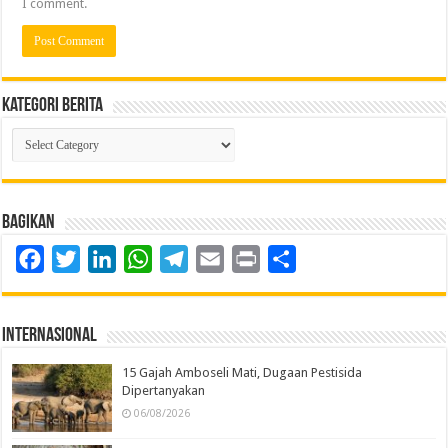
I comment.
Kategori Berita
Kategori
Berita
Bagikan
Facebook
Twitter
LinkedIn
WhatsApp
Telegram
Email
Print
Share
Internasional
15 Gajah Amboseli Mati, Dugaan Pestisida
Dipertanyakan
06/08/2026