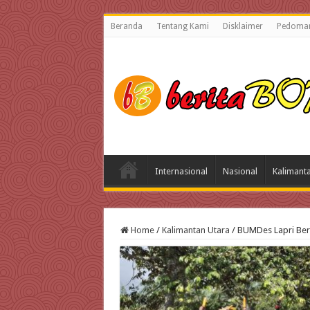
Beranda
Tentang Kami
Disklaimer
Pedoman
Internasional
Nasional
Kalimant
Home
/
Kalimantan Utara
/
BUMDes Lapri Ber