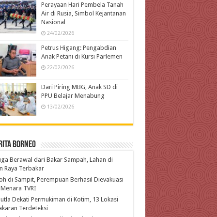
Perayaan Hari Pembela Tanah
Air di Rusia, Simbol Kejantanan
Nasional
24/02/2026
Petrus Higang: Pengabdian
Anak Petani di Kursi Parlemen
22/02/2026
Dari Piring MBG, Anak SD di
PPU Belajar Menabung
13/02/2026
rita Borneo
ga Berawal dari Bakar Sampah, Lahan di
n Raya Terbakar
h di Sampit, Perempuan Berhasil Dievakuasi
 Menara TVRI
utla Dekati Permukiman di Kotim, 13 Lokasi
karan Terdeteksi