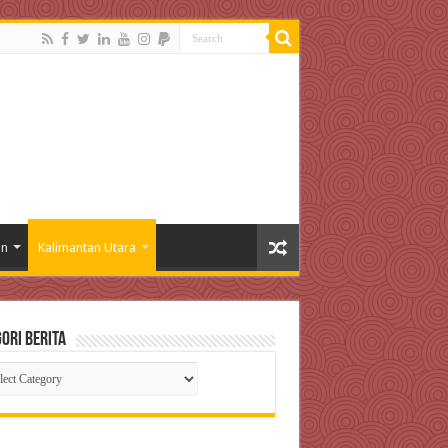
an
Kalimantan Utara
ori Berita
gori
ta