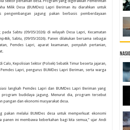
 sektor pertanian desa. Program yang digerakkan Pemerintah
a Milik Desa (BUMDes) Lapri Beriman itu diarahkan untuk
us pengembangan jagung pakan berbasis pemberdayaan
g pada Sabtu (09/05/2026) di wilayah Desa Lapri, Kecamatan
p4tik, Sabtu, (09/05/2026). Panen dilakukan bersama sebagai
atan, Pemdes Lapri, aparat keamanan, penyuluh pertanian,
t.
Nasi
i Calo, Kepolisian Sektor (Polsek) Sebatik Timur beserta jajaran,
an Pemdes Lapri, pengurus BUMDes Lapri Beriman, serta warga
siasi langkah Pemdes Lapri dan BUMDes Lapri Beriman yang
 program budidaya jagung. Menurut dia, program tersebut
an pangan dan ekonomi masyarakat desa.
ung pakan melalui BUMDes desa untuk memperkuat ekonomi
 panen ini membawa keberkahan bagi kita semua,” ujar Andi