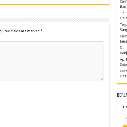
Karh
Ban
17 
Dal
Terp
Sun
quired fields are marked
*
Karh
Jang
Did
Ban
Api 
Sebe
Kece
Dita
Berl
Da