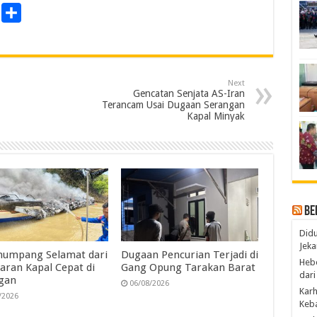
P
S
r
h
a
n
r
Next
e
Gencatan Senjata AS-Iran
Terancam Usai Dugaan Serangan
Kapal Minyak
Be
Didu
Jeka
numpang Selamat dari
Dugaan Pencurian Terjadi di
Hebo
aran Kapal Cepat di
Gang Opung Tarakan Barat
dari
gan
06/08/2026
Karh
/2026
Keba