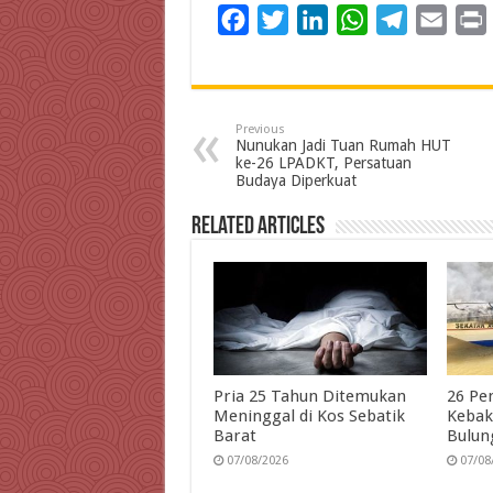
F
T
L
W
T
E
a
w
i
h
e
m
c
i
n
a
l
a
i
e
t
k
t
e
i
Previous
b
t
e
s
g
l
t
Nunukan Jadi Tuan Rumah HUT
ke-26 LPADKT, Persatuan
o
e
d
A
r
Budaya Diperkuat
o
r
I
p
a
Related Articles
k
n
p
m
Pria 25 Tahun Ditemukan
26 Pe
Meninggal di Kos Sebatik
Kebak
Barat
Bulun
07/08/2026
07/08