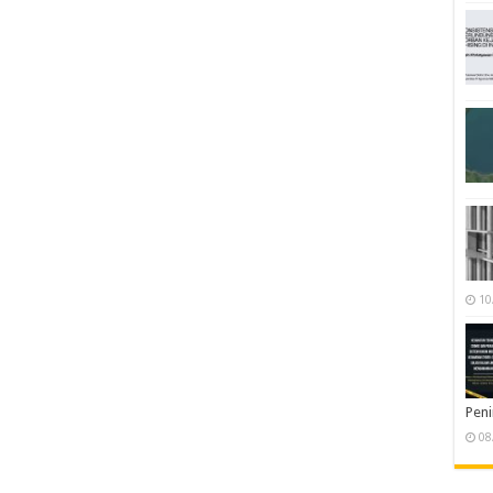
10
Pen
08