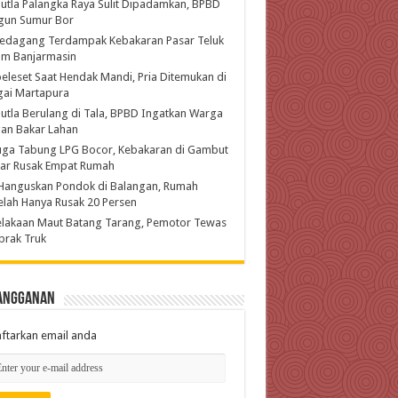
utla Palangka Raya Sulit Dipadamkan, BPBD
gun Sumur Bor
Pedagang Terdampak Kebakaran Pasar Teluk
am Banjarmasin
eleset Saat Hendak Mandi, Pria Ditemukan di
gai Martapura
utla Berulang di Tala, BPBD Ingatkan Warga
an Bakar Lahan
uga Tabung LPG Bocor, Kebakaran di Gambut
jar Rusak Empat Rumah
Hanguskan Pondok di Balangan, Rumah
lah Hanya Rusak 20 Persen
lakaan Maut Batang Tarang, Pemotor Tewas
brak Truk
angganan
ftarkan email anda