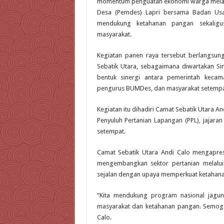
momentum penguatan ekonomi warga melalui
Desa (Pemdes) Lapri bersama Badan Usah
mendukung ketahanan pangan sekalig
masyarakat.
Kegiatan panen raya tersebut berlangsun
Sebatik Utara, sebagaimana diwartakan Sim
bentuk sinergi antara pemerintah kecam
pengurus BUMDes, dan masyarakat setempa
Kegiatan itu dihadiri Camat Sebatik Utara And
Penyuluh Pertanian Lapangan (PPL), jajar
setempat.
Camat Sebatik Utara Andi Calo mengapre
mengembangkan sektor pertanian melalui
sejalan dengan upaya memperkuat ketahan
“Kita mendukung program nasional jag
masyarakat dan ketahanan pangan. Semoga
Calo.