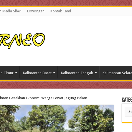
 Media Siber
Lowongan
Kontak Kami
an Timur
Kalimantan Barat
Kalimantan Tengah
Kalimantan Selat
iman Gerakkan Ekonomi Warga Lewat Jagung Pakan
Kateg
Kate
Beri