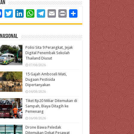
kan
Facebook
Twitter
LinkedIn
WhatsApp
Telegram
Email
Print
Share
rnasional
Polisi Sita 9 Perangkat, Jejak
Digital Penembak Sekolah
Thailand Diusut
07/08/2026
15 Gajah Amboseli Mati,
Dugaan Pestisida
Dipertanyakan
06/08/2026
Tiket Rp20 Miliar Ditemukan di
Sampah, Biaya Ditagih ke
Pemenang
06/08/2026
Drone Bawa Peledak
Ditemukan Dekat Pesawat