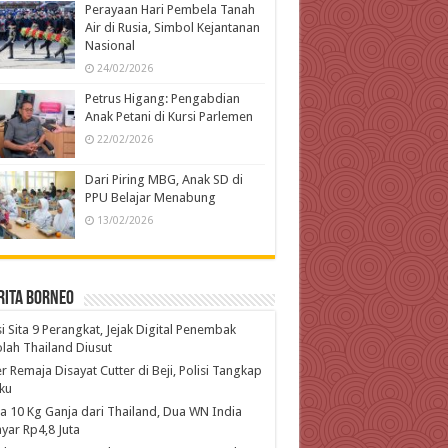
Perayaan Hari Pembela Tanah
Air di Rusia, Simbol Kejantanan
Nasional
24/02/2026
Petrus Higang: Pengabdian
Anak Petani di Kursi Parlemen
22/02/2026
Dari Piring MBG, Anak SD di
PPU Belajar Menabung
13/02/2026
rita Borneo
si Sita 9 Perangkat, Jejak Digital Penembak
lah Thailand Diusut
r Remaja Disayat Cutter di Beji, Polisi Tangkap
ku
 10 Kg Ganja dari Thailand, Dua WN India
yar Rp4,8 Juta