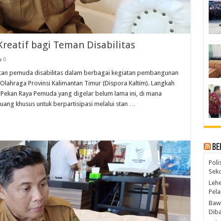
Kreatif bagi Teman Disabilitas
0
an pemuda disabilitas dalam berbagai kegiatan pembangunan
lahraga Provinsi Kalimantan Timur (Dispora Kaltim). Langkah
n Pekan Raya Pemuda yang digelar belum lama ini, di mana
ang khusus untuk berpartisipasi melalui stan …
Be
Poli
Seko
Lehe
Pela
Bawa
Diba