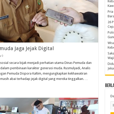
Keb
Kaw
Pria
Bara
26 P
Cepa
Poli
Gun
Wis
muda Jaga Jejak Digital
Kebe
Saka
0
Waji
sial secara bijak menjadi perhatian utama Dinas Pemuda dan
Didu
 dalam pembinaan karakter generasi muda. Rusmulyadi, Analis
Jeka
ngan Pemuda Dispora Kaltim, mengungkapkan kekhawatiran
asih abai terhadap jejak digital yang mereka tinggalkan. …
Berl
Da