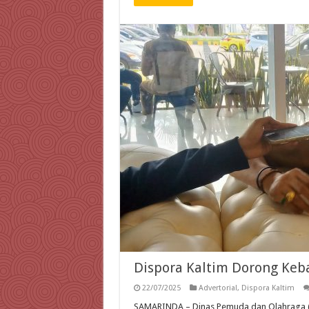
Dispora Kaltim Dorong Keba
22/07/2025
Advertorial
,
Dispora Kaltim
SAMARINDA – Dinas Pemuda dan Olahraga (D