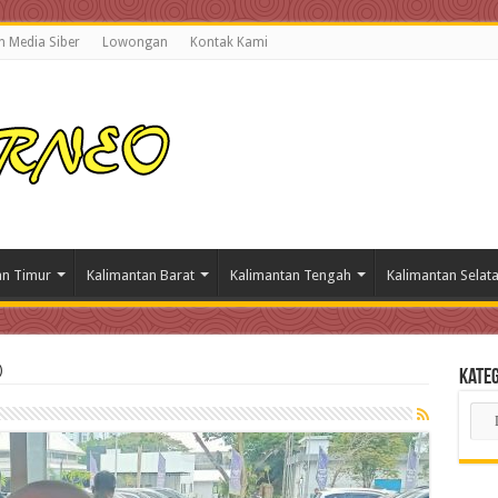
 Media Siber
Lowongan
Kontak Kami
an Timur
Kalimantan Barat
Kalimantan Tengah
Kalimantan Selat
)
Kateg
Kate
Beri