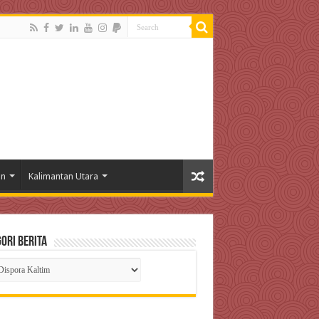
an
Kalimantan Utara
ori Berita
gori
ta