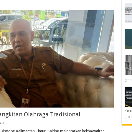
10
Pen
ngkitan Olahraga Tradisional
08
0
ispora) Kalimantan Timur (Kaltim) melontarkan kekhawatiran