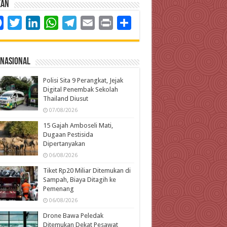
kan
Facebook
Twitter
LinkedIn
WhatsApp
Telegram
Email
Print
Share
rnasional
Polisi Sita 9 Perangkat, Jejak
Digital Penembak Sekolah
Thailand Diusut
07/08/2026
15 Gajah Amboseli Mati,
Dugaan Pestisida
Dipertanyakan
06/08/2026
Tiket Rp20 Miliar Ditemukan di
Sampah, Biaya Ditagih ke
Pemenang
06/08/2026
Drone Bawa Peledak
Ditemukan Dekat Pesawat