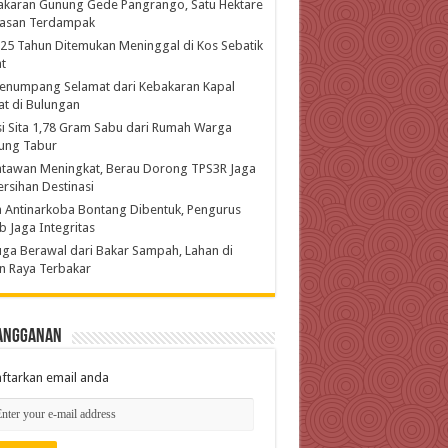
akaran Gunung Gede Pangrango, Satu Hektare
asan Terdampak
 25 Tahun Ditemukan Meninggal di Kos Sebatik
t
enumpang Selamat dari Kebakaran Kapal
t di Bulungan
si Sita 1,78 Gram Sabu dari Rumah Warga
ung Tabur
atawan Meningkat, Berau Dorong TPS3R Jaga
rsihan Destinasi
 Antinarkoba Bontang Dibentuk, Pengurus
b Jaga Integritas
ga Berawal dari Bakar Sampah, Lahan di
n Raya Terbakar
angganan
ftarkan email anda