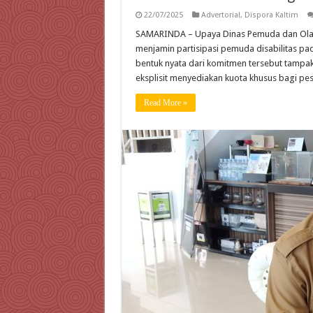
22/07/2025
Advertorial
,
Dispora Kaltim
SAMARINDA – Upaya Dinas Pemuda dan Olahr
menjamin partisipasi pemuda disabilitas pa
bentuk nyata dari komitmen tersebut tampa
eksplisit menyediakan kuota khusus bagi pe
Read More »