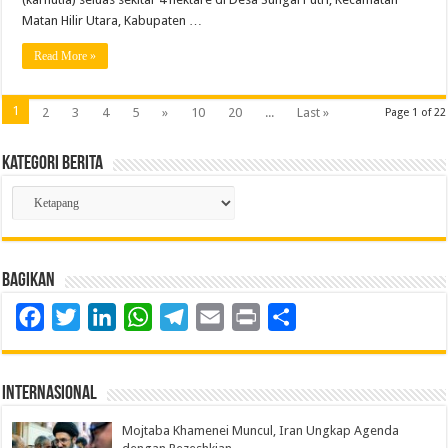
Matan Hilir Utara, Kabupaten …
Read More »
1
2
3
4
5
»
10
20
...
Last »
Page 1 of 22
Kategori Berita
Kategori
Berita
Bagikan
Facebook
Twitter
LinkedIn
WhatsApp
Telegram
Email
Print
Share
Internasional
Mojtaba Khamenei Muncul, Iran Ungkap Agenda