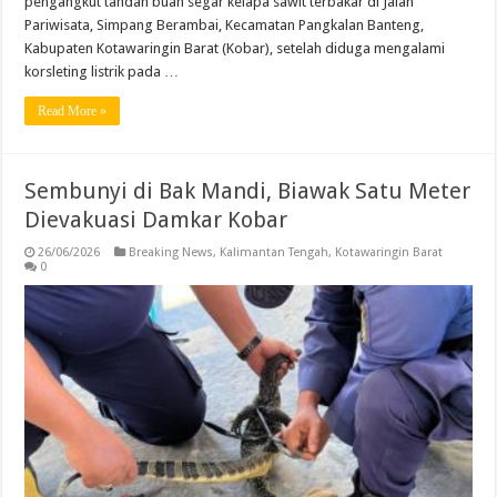
pengangkut tandan buah segar kelapa sawit terbakar di Jalan
Pariwisata, Simpang Berambai, Kecamatan Pangkalan Banteng,
Kabupaten Kotawaringin Barat (Kobar), setelah diduga mengalami
korsleting listrik pada …
Read More »
Sembunyi di Bak Mandi, Biawak Satu Meter
Dievakuasi Damkar Kobar
26/06/2026
Breaking News
,
Kalimantan Tengah
,
Kotawaringin Barat
0