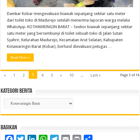
Damkar Kobar mengevakuasi biawak sepanjang sekitar satu meter
dari toilet toko di Madurejo setelah menerima laporan warga melalui
WhatsApp. KOTAWARINGIN BARAT – Seekor biawak sepanjang sekitar
satu meter yang bersembunyi di toilet sebuah toko di Jalan Sutan
Syahrir, Kelurahan Madurejo, Kecamatan Arut Selatan, Kabupaten
Kotawaringin Barat (Kobar), berhasil dievakuasi petugas …
Read More »
3
«
1
2
4
5
»
10
...
Last »
Page 3 of 16
Kategori Berita
Kategori
Berita
Bagikan
Facebook
Twitter
LinkedIn
WhatsApp
Telegram
Email
Print
Share