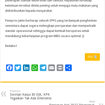
penerapan standar kebersihan dan sanitasi. Kepatuhan terhadap
ketentuan tersebut dinilai penting untuk menjaga mutu makanan yang
didistribusikan kepada masyarakat.
Pemprov Jatim berharap seluruh SPPG yang terdampak penghentian
sementara dapat segera melengkapi persyaratan dan memperbaiki
standar operasional sehingga dapat kembali beroperasi untuk
mendukung keberlanjutan program MBG secara optimal. []
Redaksi1
PDF
F
T
L
W
T
E
P
S
a
w
i
h
e
m
r
h
c
i
n
a
l
a
i
a
e
t
k
t
e
i
n
r
Previous
b
t
e
s
g
l
t
e
Sorotan Kasus BI-OJK, KPK
Tegaskan Tak Ada Intervensi
o
e
d
A
r
Next
Persiapan Haji 2027 Dipercepat,