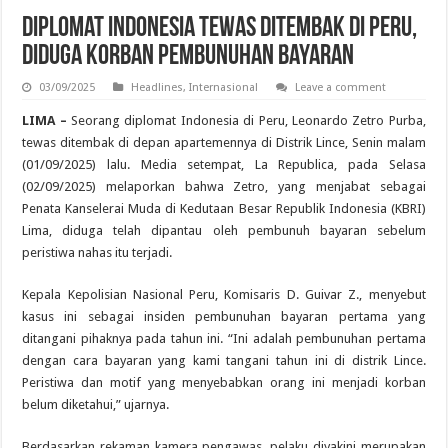
Diplomat Indonesia Tewas Ditembak di Peru,
Diduga Korban Pembunuhan Bayaran
03/09/2025
Headlines
,
Internasional
Leave a comment
LIMA –
Seorang diplomat Indonesia di Peru, Leonardo Zetro Purba,
tewas ditembak di depan apartemennya di Distrik Lince, Senin malam
(01/09/2025) lalu. Media setempat, La Republica, pada Selasa
(02/09/2025) melaporkan bahwa Zetro, yang menjabat sebagai
Penata Kanselerai Muda di Kedutaan Besar Republik Indonesia (KBRI)
Lima, diduga telah dipantau oleh pembunuh bayaran sebelum
peristiwa nahas itu terjadi.
Kepala Kepolisian Nasional Peru, Komisaris D. Guivar Z., menyebut
kasus ini sebagai insiden pembunuhan bayaran pertama yang
ditangani pihaknya pada tahun ini. “Ini adalah pembunuhan pertama
dengan cara bayaran yang kami tangani tahun ini di distrik Lince.
Peristiwa dan motif yang menyebabkan orang ini menjadi korban
belum diketahui,” ujarnya.
Berdasarkan rekaman kamera pengawas, pelaku diyakini merupakan