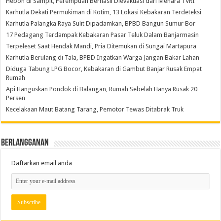
Heboh di Sampit, Perempuan Berhasil Dievakuasi dari Menara TVRI
Karhutla Dekati Permukiman di Kotim, 13 Lokasi Kebakaran Terdeteksi
Karhutla Palangka Raya Sulit Dipadamkan, BPBD Bangun Sumur Bor
17 Pedagang Terdampak Kebakaran Pasar Teluk Dalam Banjarmasin
Terpeleset Saat Hendak Mandi, Pria Ditemukan di Sungai Martapura
Karhutla Berulang di Tala, BPBD Ingatkan Warga Jangan Bakar Lahan
Diduga Tabung LPG Bocor, Kebakaran di Gambut Banjar Rusak Empat
Rumah
Api Hanguskan Pondok di Balangan, Rumah Sebelah Hanya Rusak 20
Persen
Kecelakaan Maut Batang Tarang, Pemotor Tewas Ditabrak Truk
Berlangganan
Daftarkan email anda