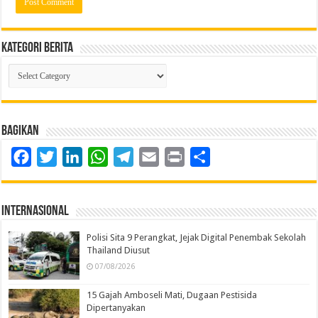
Kategori Berita
Kategori
Berita
Bagikan
Facebook
Twitter
LinkedIn
WhatsApp
Telegram
Email
Print
Share
Internasional
Polisi Sita 9 Perangkat, Jejak Digital Penembak Sekolah
Thailand Diusut
07/08/2026
15 Gajah Amboseli Mati, Dugaan Pestisida
Dipertanyakan