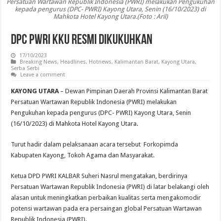
Persatuan Wartawan Republik Indonesia (PWRI) melakukan Pengukuhan
kepada pengurus (DPC- PWRI) Kayong Utara, Senin (16/10/2023) di
Mahkota Hotel Kayong Utara.(Foto : Aril)
DPC PWRI KKU Resmi Dikukuhkan
17/10/2023
Breaking News
,
Headlines
,
Hotnews
,
Kalimantan Barat
,
Kayong Utara
,
Serba Serbi
Leave a comment
KAYONG UTARA
– Dewan Pimpinan Daerah Provinsi Kalimantan Barat
Persatuan Wartawan Republik Indonesia (PWRI) melakukan
Pengukuhan kepada pengurus (DPC- PWRI) Kayong Utara, Senin
(16/10/2023) di Mahkota Hotel Kayong Utara.
Turut hadir dalam pelaksanaan acara tersebut Forkopimda
Kabupaten Kayong, Tokoh Agama dan Masyarakat.
Ketua DPD PWRI KALBAR Suheri Nasrul mengatakan, berdirinya
Persatuan Wartawan Republik Indonesia (PWRI) di latar belakangi oleh
alasan untuk meningkatkan perbaikan kualitas serta mengakomodir
potensi wartawan pada era persaingan global Persatuan Wartawan
Republik Indonesia (PWRI).