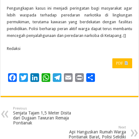
Pengungkapan kasus ini menjadi peringatan bagi masyarakat agar
lebih waspada terhadap peredaran narkotika di lingkungan
permukiman, terutama kawasan yang berdekatan dengan fasilitas
pendidikan. Polisi berharap peran aktif warga dapat terus membantu
mencegah penyalahgunaan dan peredaran narkoba di Ketapang. []
Redaksi
PDF
F
T
L
W
T
E
P
S
a
w
i
h
e
m
r
h
c
i
n
a
l
a
i
a
e
t
k
t
e
i
n
r
Previous
b
t
e
s
g
l
t
e
Senjata Tajam 1,5 Meter Disita
dari Dugaan Tawuran Remaja
o
e
d
A
r
Pontianak
Next
o
r
I
p
a
Api Hanguskan Rumah Warga
Pontianak Barat, Polisi Selidiki
k
n
p
m