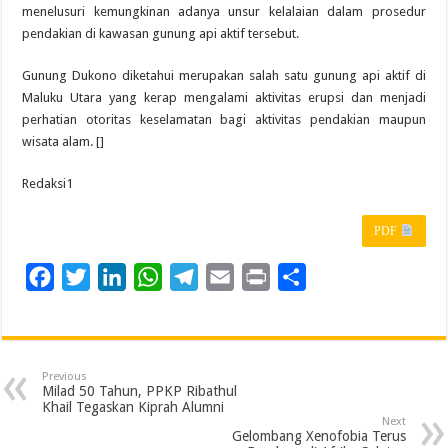
menelusuri kemungkinan adanya unsur kelalaian dalam prosedur
pendakian di kawasan gunung api aktif tersebut.
Gunung Dukono diketahui merupakan salah satu gunung api aktif di
Maluku Utara yang kerap mengalami aktivitas erupsi dan menjadi
perhatian otoritas keselamatan bagi aktivitas pendakian maupun
wisata alam. []
Redaksi1
PDF
F
T
L
W
T
E
P
S
a
w
i
h
e
m
r
h
c
i
n
a
l
a
i
a
e
t
k
t
e
i
n
r
Previous
b
t
e
s
g
l
t
e
Milad 50 Tahun, PPKP Ribathul
Khail Tegaskan Kiprah Alumni
o
e
d
A
r
Next
Gelombang Xenofobia Terus
o
r
I
p
a