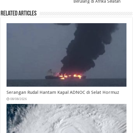
Berulang di Afrika Selatan
k
n
p
m
Related Articles
Serangan Rudal Hantam Kapal ADNOC di Selat Hormuz
08/08/2026