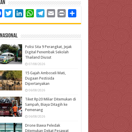
kan
Facebook
Twitter
LinkedIn
WhatsApp
Telegram
Email
Print
Share
rnasional
Polisi Sita 9 Perangkat, Jejak
Digital Penembak Sekolah
Thailand Diusut
07/08/2026
15 Gajah Amboseli Mati,
Dugaan Pestisida
Dipertanyakan
06/08/2026
Tiket Rp20 Miliar Ditemukan di
Sampah, Biaya Ditagih ke
Pemenang
06/08/2026
Drone Bawa Peledak
Ditemukan Dekat Pesawat