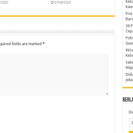
Keb
/2026
07/08/2026
Kaw
Pria
Bara
26 P
Cepa
Poli
Gun
quired fields are marked
*
Wis
Kebe
Saka
Waji
Didu
Jeka
Berl
Da