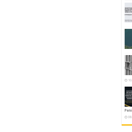
10
Pen
08