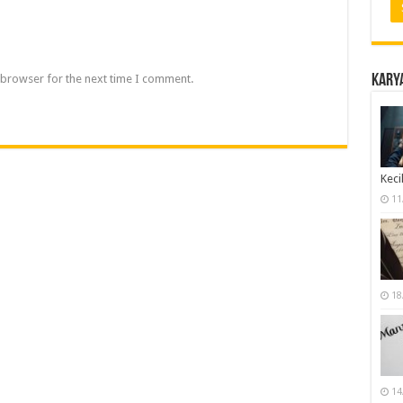
Karya
 browser for the next time I comment.
Keci
11
18
14