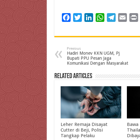
F
T
L
W
T
E
a
w
i
h
e
m
c
i
n
a
l
a
i
e
t
k
t
e
i
Previous
b
t
e
s
g
l
t
Hadiri Monev KKN UGM, Pj
Bupati PPU Pesan Jaga
o
e
d
A
r
Komunikasi Dengan Masyarakat
o
r
I
p
a
Related Articles
k
n
p
m
Leher Remaja Disayat
Bawa 
Cutter di Beji, Polisi
Thail
Tangkap Pelaku
Dibay