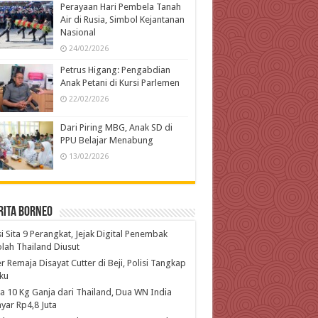
Perayaan Hari Pembela Tanah
Air di Rusia, Simbol Kejantanan
Nasional
24/02/2026
Petrus Higang: Pengabdian
Anak Petani di Kursi Parlemen
22/02/2026
Dari Piring MBG, Anak SD di
PPU Belajar Menabung
13/02/2026
rita Borneo
si Sita 9 Perangkat, Jejak Digital Penembak
lah Thailand Diusut
r Remaja Disayat Cutter di Beji, Polisi Tangkap
ku
 10 Kg Ganja dari Thailand, Dua WN India
yar Rp4,8 Juta