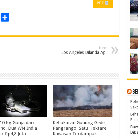
PDF
P
S
r
h
a
n
r
Next
e
Los Angeles Dilanda Api
Be
Poli
Seko
Lehe
Pela
10 Kg Ganja dari
Kebakaran Gunung Gede
Bawa
and, Dua WN India
Pangrango, Satu Hektare
Diba
ar Rp4,8 Juta
Kawasan Terdampak