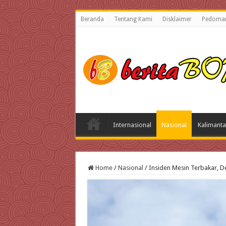
Beranda
Tentang Kami
Disklaimer
Pedoman
Internasional
Nasional
Kalimanta
Home
/
Nasional
/
Insiden Mesin Terbakar, De