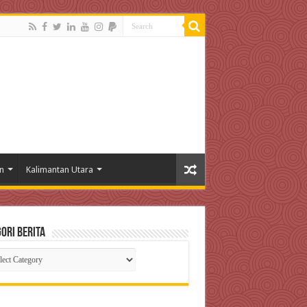
n
Kalimantan Utara
ori Berita
gori
ta