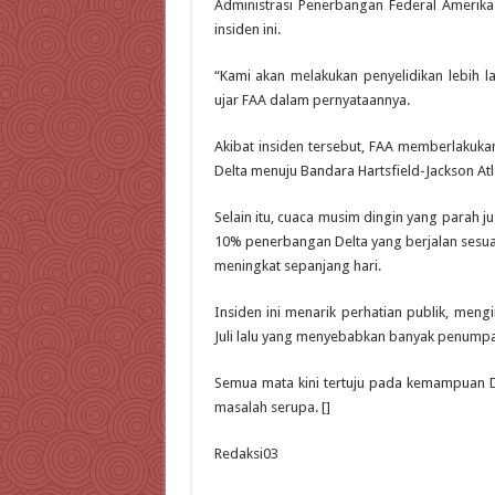
Administrasi Penerbangan Federal Amerika
insiden ini.
“Kami akan melakukan penyelidikan lebih la
ujar FAA dalam pernyataannya.
Akibat insiden tersebut, FAA memberlakuk
Delta menuju Bandara Hartsfield-Jackson Atl
Selain itu, cuaca musim dingin yang parah
10% penerbangan Delta yang berjalan sesuai
meningkat sepanjang hari.
Insiden ini menarik perhatian publik, men
Juli lalu yang menyebabkan banyak penumpan
Semua mata kini tertuju pada kemampuan De
masalah serupa. []
Redaksi03