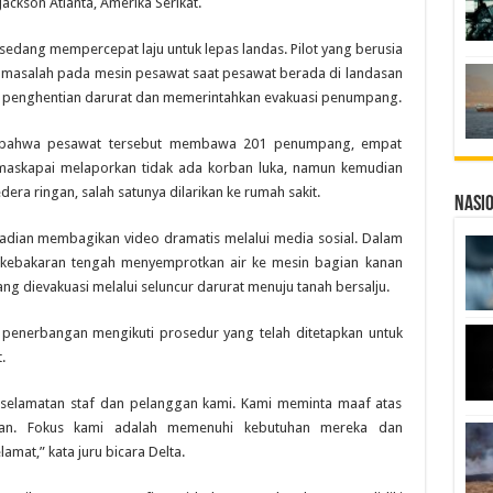
Jackson Atlanta, Amerika Serikat.
t sedang mempercepat laju untuk lepas landas. Pilot yang berusia
a masalah pada mesin pesawat saat pesawat berada di landasan
n penghentian darurat dan memerintahkan evakuasi penumpang.
asi bahwa pesawat tersebut membawa 201 penumpang, empat
 maskapai melaporkan tidak ada korban luka, namun kemudian
ra ringan, salah satunya dilarikan ke rumah sakit.
Nasi
ejadian membagikan video dramatis melalui media sosial. Dalam
m kebakaran tengah menyemprotkan air ke mesin bagian kanan
 dievakuasi melalui seluncur darurat menuju tanah bersalju.
 penerbangan mengikuti prosedur yang telah ditetapkan untuk
.
eselamatan staf dan pelanggan kami. Kami meminta maaf atas
gan. Fokus kami adalah memenuhi kebutuhan mereka dan
mat,” kata juru bicara Delta.