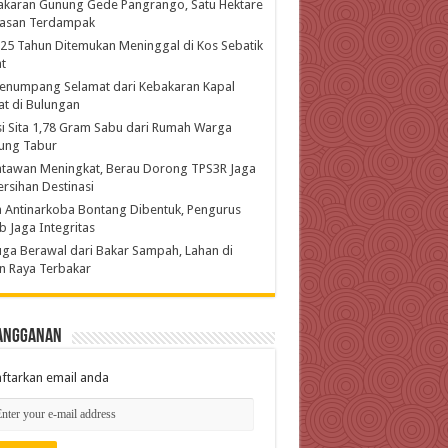
akaran Gunung Gede Pangrango, Satu Hektare
asan Terdampak
 25 Tahun Ditemukan Meninggal di Kos Sebatik
t
enumpang Selamat dari Kebakaran Kapal
t di Bulungan
si Sita 1,78 Gram Sabu dari Rumah Warga
ung Tabur
atawan Meningkat, Berau Dorong TPS3R Jaga
rsihan Destinasi
 Antinarkoba Bontang Dibentuk, Pengurus
b Jaga Integritas
ga Berawal dari Bakar Sampah, Lahan di
n Raya Terbakar
angganan
ftarkan email anda