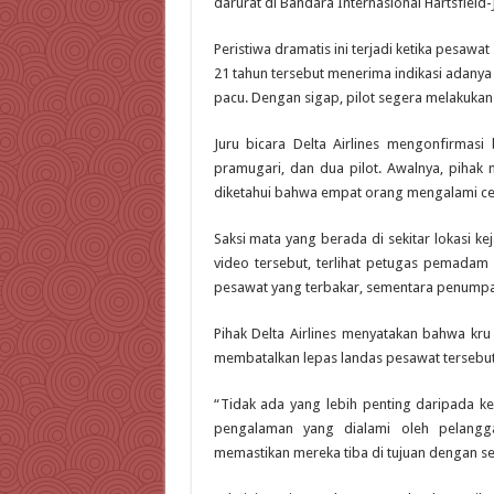
darurat di Bandara Internasional Hartsfield-
Peristiwa dramatis ini terjadi ketika pesawa
21 tahun tersebut menerima indikasi adany
pacu. Dengan sigap, pilot segera melakuka
Juru bicara Delta Airlines mengonfirm
pramugari, dan dua pilot. Awalnya, pihak
diketahui bahwa empat orang mengalami cede
Saksi mata yang berada di sekitar lokasi k
video tersebut, terlihat petugas pemada
pesawat yang terbakar, sementara penumpang
Pihak Delta Airlines menyatakan bahwa kru
membatalkan lepas landas pesawat tersebut
“Tidak ada yang lebih penting daripada k
pengalaman yang dialami oleh pelang
memastikan mereka tiba di tujuan dengan sela