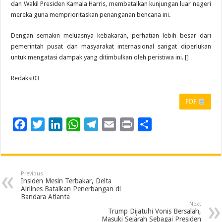
dan Wakil Presiden Kamala Harris, membatalkan kunjungan luar negeri
mereka guna memprioritaskan penanganan bencana ini.
Dengan semakin meluasnya kebakaran, perhatian lebih besar dari
pemerintah pusat dan masyarakat internasional sangat diperlukan
untuk mengatasi dampak yang ditimbulkan oleh peristiwa ini. []
Redaksi03
PDF
F
T
L
W
T
E
P
S
a
w
i
h
e
m
r
h
c
i
n
a
l
a
i
a
e
t
k
t
e
i
n
r
Previous
b
t
e
s
g
l
t
e
Insiden Mesin Terbakar, Delta
Airlines Batalkan Penerbangan di
o
e
d
A
r
Bandara Atlanta
Next
o
r
I
p
a
Trump Dijatuhi Vonis Bersalah,
Masuki Sejarah Sebagai Presiden
k
n
p
m