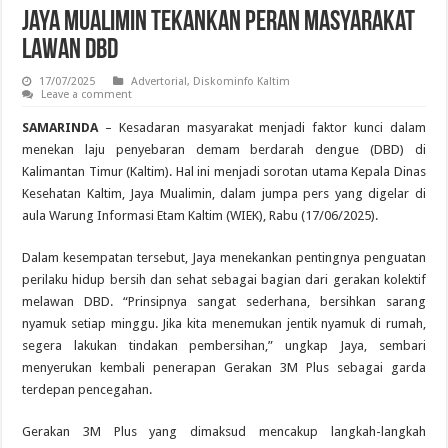
Jaya Mualimin Tekankan Peran Masyarakat
Lawan DBD
17/07/2025
Advertorial
,
Diskominfo Kaltim
Leave a comment
SAMARINDA
– Kesadaran masyarakat menjadi faktor kunci dalam
menekan laju penyebaran demam berdarah dengue (DBD) di
Kalimantan Timur (Kaltim). Hal ini menjadi sorotan utama Kepala Dinas
Kesehatan Kaltim, Jaya Mualimin, dalam jumpa pers yang digelar di
aula Warung Informasi Etam Kaltim (WIEK), Rabu (17/06/2025).
Dalam kesempatan tersebut, Jaya menekankan pentingnya penguatan
perilaku hidup bersih dan sehat sebagai bagian dari gerakan kolektif
melawan DBD. “Prinsipnya sangat sederhana, bersihkan sarang
nyamuk setiap minggu. Jika kita menemukan jentik nyamuk di rumah,
segera lakukan tindakan pembersihan,” ungkap Jaya, sembari
menyerukan kembali penerapan Gerakan 3M Plus sebagai garda
terdepan pencegahan.
Gerakan 3M Plus yang dimaksud mencakup langkah-langkah