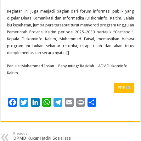
Kegiatan ini juga menjadi bagian dari forum informasi publik yang
digelar Dinas Komunikasi dan Informatika (Diskominfo) Kaltim. Selain
isu kesehatan, jumpa pers tersebut turut menyoroti program unggulan
Pemerintah Provinsi Kaltim periode 2025–2030 bertajuk “Gratispol”.
Kepala Diskominfo Kaltim, Muhammad Faisal, memastikan bahwa
program ini bukan sekadar retorika, tetapi telah dan akan terus
diimplementasikan secara nyata. []
Penulis: Muhammad Ihsan | Penyunting: Rasidah | ADV Diskominfo
Kaltim
PDF
F
T
L
W
T
E
P
S
a
w
i
h
e
m
r
h
c
i
n
a
l
a
i
a
e
t
k
t
e
i
n
r
Previous
b
t
e
s
g
l
t
e
DPMD Kukar Hadiri Sosialisasi