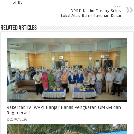
SPBE
o
e
d
A
r
Next
DPRD Kaltim Dorong Solusi
o
r
I
p
a
Lokal Atasi Banjir Tahunan Kukar
k
n
p
m
Related Articles
Rakercab IV IWAPI Banjar Bahas Penguatan UMKM dan
Regenerasi
22/07/2026