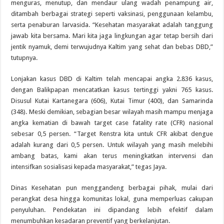
menguras, menutup, dan mendaur ulang wadah penampung air,
ditambah berbagai strategi seperti vaksinasi, penggunaan kelambu,
serta penaburan larvasida. “Kesehatan masyarakat adalah tanggung
jawab kita bersama. Mari kita jaga lingkungan agar tetap bersih dari
jentik nyamuk, demi terwujudnya Kaltim yang sehat dan bebas DBD,”
tutupnya.
Lonjakan kasus DBD di Kaltim telah mencapai angka 2.836 kasus,
dengan Balikpapan mencatatkan kasus tertinggi yakni 765 kasus.
Disusul Kutai Kartanegara (606), Kutai Timur (400), dan Samarinda
(348). Meski demikian, sebagian besar wilayah masih mampu menjaga
angka kematian di bawah target case fatality rate (CFR) nasional
sebesar 0,5 persen. “Target Renstra kita untuk CFR akibat dengue
adalah kurang dari 0,5 persen. Untuk wilayah yang masih melebihi
ambang batas, kami akan terus meningkatkan intervensi dan
intensifkan sosialisasi kepada masyarakat,” tegas Jaya.
Dinas Kesehatan pun menggandeng berbagai pihak, mulai dari
perangkat desa hingga komunitas lokal, guna memperluas cakupan
penyuluhan. Pendekatan ini dipandang lebih efektif dalam
menumbuhkan kesadaran preventif yang berkelanjutan.