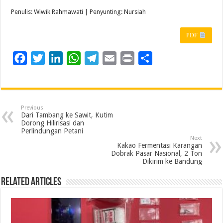
Penulis: Wiwik Rahmawati | Penyunting: Nursiah
PDF
F
T
L
W
T
E
P
S
a
w
i
h
e
m
r
h
c
i
n
a
l
a
i
a
e
t
k
t
e
i
n
r
Previous
b
t
e
s
g
l
t
e
Dari Tambang ke Sawit, Kutim
Dorong Hilirisasi dan
o
e
d
A
r
Perlindungan Petani
Next
o
r
I
p
a
Kakao Fermentasi Karangan
Dobrak Pasar Nasional, 2 Ton
k
n
p
m
Dikirim ke Bandung
Related Articles