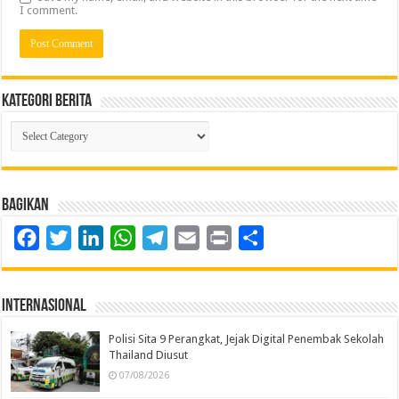
I comment.
Kategori Berita
Kategori
Berita
Bagikan
Facebook
Twitter
LinkedIn
WhatsApp
Telegram
Email
Print
Share
Internasional
Polisi Sita 9 Perangkat, Jejak Digital Penembak Sekolah
Thailand Diusut
07/08/2026