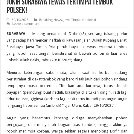
Jukir Surabaya Tewas Tertimpa Tembok
Polsek!
30/10/2025
Breaking News
,
Jawa Timur
,
Nasional
Leave a comment
SURABAYA
— Malang benar nasib Dofir (43), seorang tukang parkir
yang setiap hari mencari nafkah di kawasan Jalan Dukuh Kupang Barat,
Surabaya, Jawa Timur. Pria paruh baya itu tewas tertimpa tembok
yang roboh saat tengah beristirahat di bawah pohon di luar area
Polsek Dukuh Pakis, Rabu (29/10/2025) siang.
Menurut keterangan saksi mata, Ulum, saat itu korban sedang
beristirahat di dekat tembok yang berdiri tak jauh dari pohon rindang
tempatnya biasa berteduh. “Itu kan ada kursinya, terus dikasih
payupan (pelindung) buat neduh, biasanya di situ kan dingin. Tadi lagi
tidur-tiduran, giginya (korban) lagi sakit terus itu tadi pas angin-angin
langsung habis semua (ambruk),” ujar Ulum, Rabu (29/10/2025).
Angin yang berembus kencang diduga menyebabkan pohon
bergoyang dan menyentuh bagian atas tembok, hingga akhirnya
roboh menimpa korban. Warga sekitar segera menolong Dofir dan