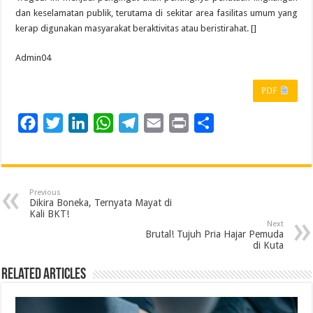
dan keselamatan publik, terutama di sekitar area fasilitas umum yang
kerap digunakan masyarakat beraktivitas atau beristirahat. []
Admin04
PDF
F
T
L
W
T
E
P
S
a
w
i
h
e
m
r
h
c
i
n
a
l
a
i
a
e
t
k
t
e
i
n
r
Previous
b
t
e
s
g
l
t
e
Dikira Boneka, Ternyata Mayat di
Kali BKT!
o
e
d
A
r
Next
Brutal! Tujuh Pria Hajar Pemuda
o
r
I
p
a
di Kuta
k
n
p
m
Related Articles