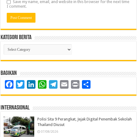
Save my name, email, and website in this browser for the next time
I comment.
Kategori Berita
Kategori
Berita
Bagikan
Facebook
Twitter
LinkedIn
WhatsApp
Telegram
Email
Print
Share
Internasional
Polisi Sita 9 Perangkat, Jejak Digital Penembak Sekolah
Thailand Diusut
07/08/2026