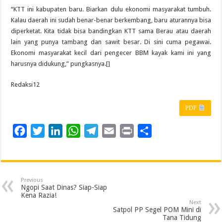
“KTT ini kabupaten baru. Biarkan dulu ekonomi masyarakat tumbuh.
Kalau daerah ini sudah benar-benar berkembang, baru aturannya bisa
diperketat. Kita tidak bisa bandingkan KTT sama Berau atau daerah
lain yang punya tambang dan sawit besar. Di sini cuma pegawai.
Ekonomi masyarakat kecil dari pengecer BBM kayak kami ini yang
harusnya didukung,” pungkasnya.[]
Redaksi12
PDF
F
T
L
W
T
E
P
S
a
w
i
h
e
m
r
h
c
i
n
a
l
a
i
a
e
t
k
t
e
i
n
r
Previous
b
t
e
s
g
l
t
e
Ngopi Saat Dinas? Siap-Siap
Kena Razia!
o
e
d
A
r
Next
Satpol PP Segel POM Mini di
o
r
I
p
a
Tana Tidung