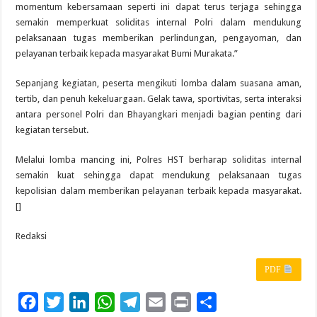
momentum kebersamaan seperti ini dapat terus terjaga sehingga
semakin memperkuat soliditas internal Polri dalam mendukung
pelaksanaan tugas memberikan perlindungan, pengayoman, dan
pelayanan terbaik kepada masyarakat Bumi Murakata.”
Sepanjang kegiatan, peserta mengikuti lomba dalam suasana aman,
tertib, dan penuh kekeluargaan. Gelak tawa, sportivitas, serta interaksi
antara personel Polri dan Bhayangkari menjadi bagian penting dari
kegiatan tersebut.
Melalui lomba mancing ini, Polres HST berharap soliditas internal
semakin kuat sehingga dapat mendukung pelaksanaan tugas
kepolisian dalam memberikan pelayanan terbaik kepada masyarakat.
[]
Redaksi
PDF
F
T
L
W
T
E
P
S