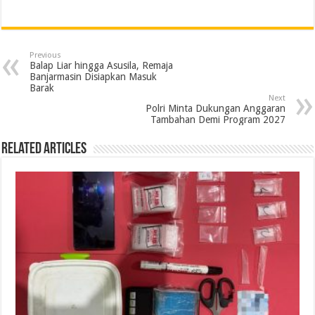
a
w
i
h
e
m
r
h
c
i
n
a
l
a
i
a
e
t
k
t
e
i
n
r
Previous
b
t
e
s
g
l
t
e
Balap Liar hingga Asusila, Remaja
Banjarmasin Disiapkan Masuk
o
e
d
A
r
Barak
Next
o
r
I
p
a
Polri Minta Dukungan Anggaran
Tambahan Demi Program 2027
k
n
p
m
Related Articles