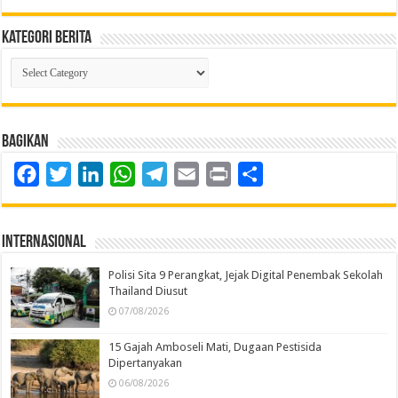
Kategori Berita
Kategori
Berita
Bagikan
Facebook
Twitter
LinkedIn
WhatsApp
Telegram
Email
Print
Share
Internasional
Polisi Sita 9 Perangkat, Jejak Digital Penembak Sekolah
Thailand Diusut
07/08/2026
15 Gajah Amboseli Mati, Dugaan Pestisida
Dipertanyakan
06/08/2026