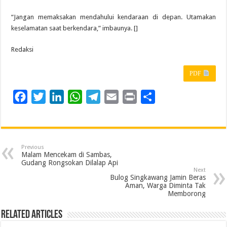
“Jangan memaksakan mendahului kendaraan di depan. Utamakan
keselamatan saat berkendara,” imbaunya. []
Redaksi
PDF
F
T
L
W
T
E
P
S
a
w
i
h
e
m
r
h
c
i
n
a
l
a
i
a
e
t
k
t
e
i
n
r
Previous
b
t
e
s
g
l
t
e
Malam Mencekam di Sambas,
Gudang Rongsokan Dilalap Api
o
e
d
A
r
Next
Bulog Singkawang Jamin Beras
o
r
I
p
a
Aman, Warga Diminta Tak
Memborong
k
n
p
m
Related Articles