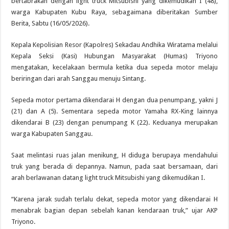
bertabrakan dengan light truck Mitsubishi yang dikemudikan I (48),
warga Kabupaten Kubu Raya, sebagaimana diberitakan Sumber
Berita, Sabtu (16/05/2026).
Kepala Kepolisian Resor (Kapolres) Sekadau Andhika Wiratama melalui
Kepala Seksi (Kasi) Hubungan Masyarakat (Humas) Triyono
mengatakan, kecelakaan bermula ketika dua sepeda motor melaju
beriringan dari arah Sanggau menuju Sintang.
Sepeda motor pertama dikendarai H dengan dua penumpang, yakni J
(21) dan A (5). Sementara sepeda motor Yamaha RX-King lainnya
dikendarai B (23) dengan penumpang K (22). Keduanya merupakan
warga Kabupaten Sanggau.
Saat melintasi ruas jalan menikung, H diduga berupaya mendahului
truk yang berada di depannya. Namun, pada saat bersamaan, dari
arah berlawanan datang light truck Mitsubishi yang dikemudikan I.
“Karena jarak sudah terlalu dekat, sepeda motor yang dikendarai H
menabrak bagian depan sebelah kanan kendaraan truk,” ujar AKP
Triyono.