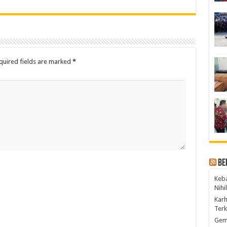
quired fields are marked
*
Be
Keba
Nihi
Kar
Ter
Gem