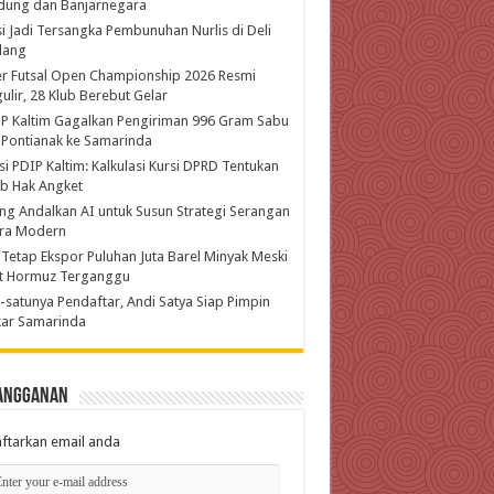
dung dan Banjarnegara
si Jadi Tersangka Pembunuhan Nurlis di Deli
dang
r Futsal Open Championship 2026 Resmi
ulir, 28 Klub Berebut Gelar
P Kaltim Gagalkan Pengiriman 996 Gram Sabu
 Pontianak ke Samarinda
si PDIP Kaltim: Kalkulasi Kursi DPRD Tentukan
b Hak Angket
ing Andalkan AI untuk Susun Strategi Serangan
ra Modern
 Tetap Ekspor Puluhan Juta Barel Minyak Meski
at Hormuz Terganggu
-satunya Pendaftar, Andi Satya Siap Pimpin
kar Samarinda
angganan
ftarkan email anda