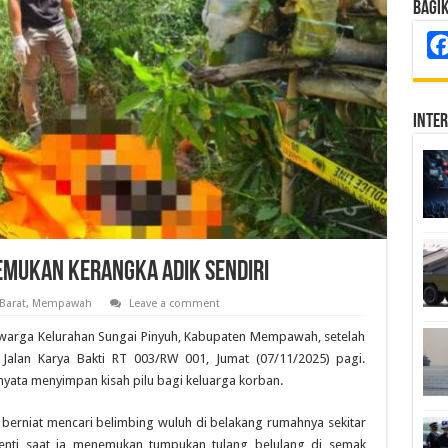
Bagi
Inte
 Temukan Kerangka Adik Sendiri
Barat
,
Mempawah
Leave a comment
warga Kelurahan Sungai Pinyuh, Kabupaten Mempawah, setelah
alan Karya Bakti RT 003/RW 001, Jumat (07/11/2025) pagi.
yata menyimpan kisah pilu bagi keluarga korban.
 berniat mencari belimbing wuluh di belakang rumahnya sekitar
henti saat ia menemukan tumpukan tulang belulang di semak