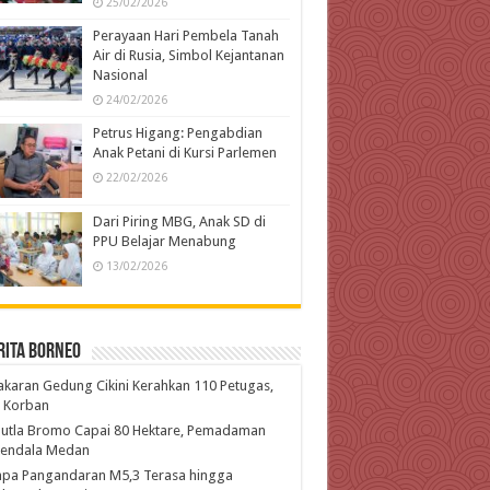
25/02/2026
Perayaan Hari Pembela Tanah
Air di Rusia, Simbol Kejantanan
Nasional
24/02/2026
Petrus Higang: Pengabdian
Anak Petani di Kursi Parlemen
22/02/2026
Dari Piring MBG, Anak SD di
PPU Belajar Menabung
13/02/2026
rita Borneo
karan Gedung Cikini Kerahkan 110 Petugas,
l Korban
hutla Bromo Capai 80 Hektare, Pemadaman
kendala Medan
pa Pangandaran M5,3 Terasa hingga