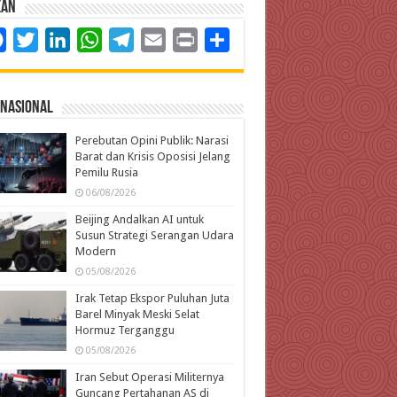
kan
Facebook
Twitter
LinkedIn
WhatsApp
Telegram
Email
Print
Share
rnasional
Perebutan Opini Publik: Narasi
Barat dan Krisis Oposisi Jelang
Pemilu Rusia
06/08/2026
Beijing Andalkan AI untuk
Susun Strategi Serangan Udara
Modern
05/08/2026
Irak Tetap Ekspor Puluhan Juta
Barel Minyak Meski Selat
Hormuz Terganggu
05/08/2026
Iran Sebut Operasi Militernya
Guncang Pertahanan AS di