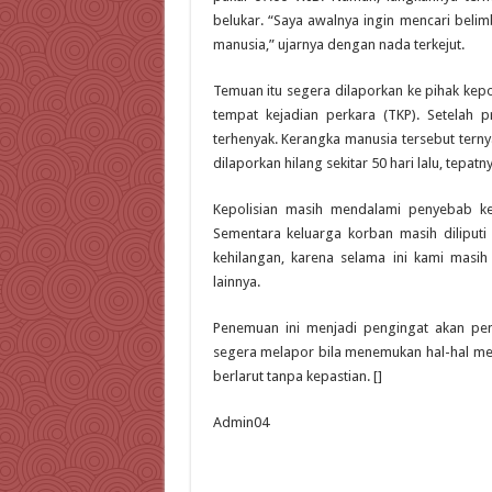
belukar. “Saya awalnya ingin mencari bel
manusia,” ujarnya dengan nada terkejut.
Temuan itu segera dilaporkan ke pihak kepo
tempat kejadian perkara (TKP). Setelah p
terhenyak. Kerangka manusia tersebut ternya
dilaporkan hilang sekitar 50 hari lalu, tepa
Kepolisian masih mendalami penyebab ke
Sementara keluarga korban masih diliputi
kehilangan, karena selama ini kami masih
lainnya.
Penemuan ini menjadi pengingat akan pen
segera melapor bila menemukan hal-hal menc
berlarut tanpa kepastian. []
Admin04