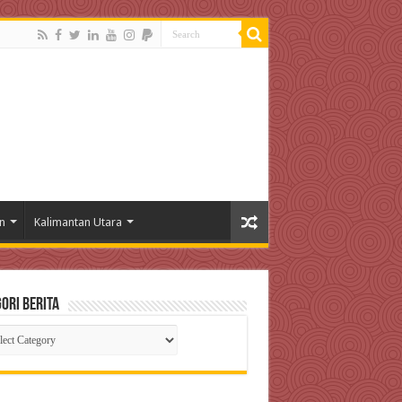
n
Kalimantan Utara
ori Berita
gori
ta