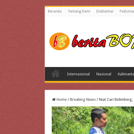
Beranda
Tentang Kami
Disklaimer
Pedoman
Internasional
Nasional
Kalimant
Home
/
Breaking News
/
Niat Cari Belimbing,