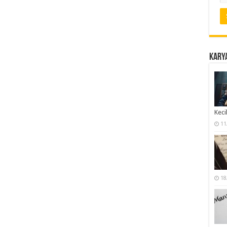
Karya
Keci
11
18