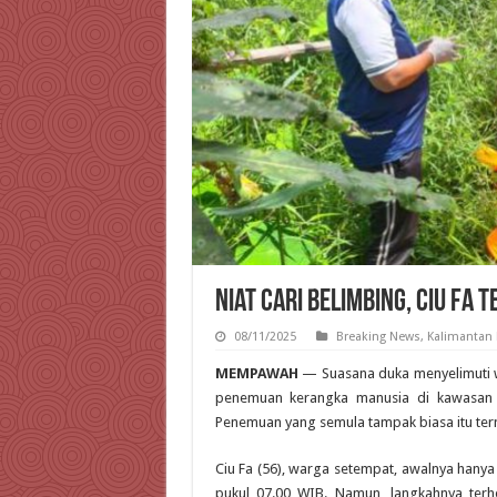
Niat Cari Belimbing, Ciu Fa
08/11/2025
Breaking News
,
Kalimantan 
MEMPAWAH
— Suasana duka menyelimuti 
penemuan kerangka manusia di kawasan J
Penemuan yang semula tampak biasa itu tern
Ciu Fa (56), warga setempat, awalnya hanya
pukul 07.00 WIB. Namun, langkahnya ter