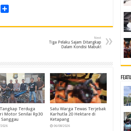
P
S
r
h
a
n
r
Next
e
Tiga Pelaku Sajam Ditangkap
Dalam Kondisi Mabuk!
Feat
i Tangkap Terduga
Satu Warga Tewas Terjebak
ri Motor Senilai Rp30
Karhutla 20 Hektare di
di Sanggau
Ketapang
/2026
06/08/2026