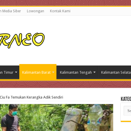
 Media Siber
Lowongan
Kontak Kami
an Timur
Kalimantan Barat
Kalimantan Tengah
Kalimantan Selata
 Ciu Fa Temukan Kerangka Adik Sendiri
Kateg
Kate
Beri