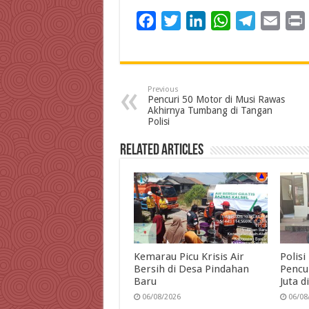
F
T
L
W
T
E
a
w
i
h
e
m
c
i
n
a
l
a
i
e
t
k
t
e
i
Previous
b
t
e
s
g
l
t
Pencuri 50 Motor di Musi Rawas
Akhirnya Tumbang di Tangan
o
e
d
A
r
Polisi
o
r
I
p
a
Related Articles
k
n
p
m
Kemarau Picu Krisis Air
Polis
Bersih di Desa Pindahan
Pencu
Baru
Juta 
06/08/2026
06/08